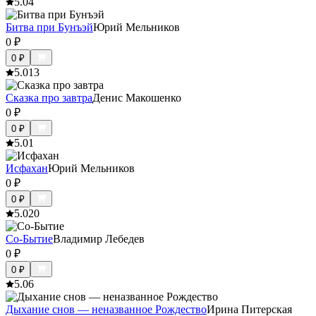
5.0
4
Битва при Бунъэй
Юрий Мельников
0
₽
0
₽
5.0
13
Сказка про завтра
Денис Макошенко
0
₽
0
₽
5.0
1
Исфахан
Юрий Мельников
0
₽
0
₽
5.0
20
Со-Бытие
Владимир Лебедев
0
₽
0
₽
5.0
6
Дыхание снов — неназванное Рождество
Ирина Питерская