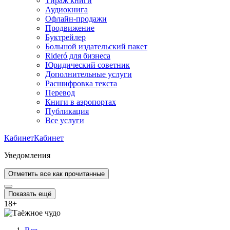
Тираж книги
Аудиокнига
Офлайн-продажи
Продвижение
Буктрейлер
Большой издательский пакет
Rideró для бизнеса
Юридический советник
Дополнительные услуги
Расшифровка текста
Перевод
Книги в аэропортах
Публикация
Все услуги
Кабинет
Кабинет
Уведомления
Отметить все как прочитанные
Показать ещё
18
+