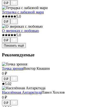
0
₽
Тетрадка с лабазной мари
5.0
0
₽
О звериках с любовью
5.0
0
₽
Показать ещё
Рекомендуемые
Точка зрения
Виктор Квашин
0
₽
0
₽
5.0
2
Населённая Антарктида
Павел Хохлов
0
₽
0
₽