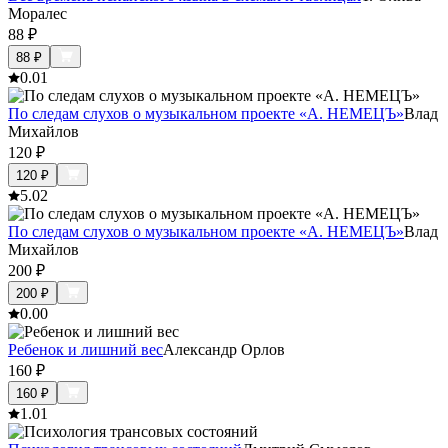
Моралес
88
₽
88
₽
0.0
1
По следам слухов о музыкальном проекте «А. НЕМЕЦЪ»
Влад
Михайлов
120
₽
120
₽
5.0
2
По следам слухов о музыкальном проекте «А. НЕМЕЦЪ»
Влад
Михайлов
200
₽
200
₽
0.0
0
Ребенок и лишний вес
Александр Орлов
160
₽
160
₽
1.0
1