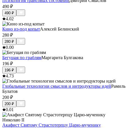
Психология трансовых состояний
Дмитрий Смыслов
490
₽
490
₽
4.0
2
Кино из-под копыт
Алексей Белинский
280
₽
280
₽
0.0
0
Бегущая по граблям
Маргарита Булгакова
196
₽
196
₽
4.7
3
Глобальные технологии смыслов и интродукторы идей
Рамиль
Булатов
200
₽
200
₽
0.0
1
Акафист Святому Страстотерпцу Царю-мученику