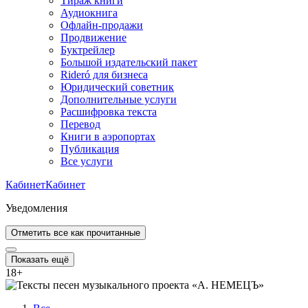
Тираж книги
Аудиокнига
Офлайн-продажи
Продвижение
Буктрейлер
Большой издательский пакет
Rideró для бизнеса
Юридический советник
Дополнительные услуги
Расшифровка текста
Перевод
Книги в аэропортах
Публикация
Все услуги
Кабинет
Кабинет
Уведомления
Отметить все как прочитанные
Показать ещё
18
+