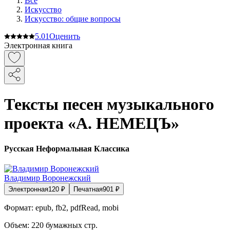
Все
Искусство
Искусство: общие вопросы
5.0
1
Оценить
Электронная книга
Тексты песен музыкального
проекта «А. НЕМЕЦЪ»
Русская Неформальная Классика
Владимир Воронежский
Электронная
120
₽
Печатная
901
₽
Формат:
epub, fb2, pdfRead, mobi
Объем:
220
бумажных стр.