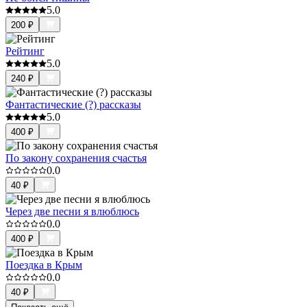
5.0
200
₽
Рейтинг
5.0
240
₽
Фантастические (?) рассказы
5.0
400
₽
По закону сохранения счастья
0.0
40
₽
Через две песни я влюблюсь
0.0
400
₽
Поездка в Крым
0.0
40
₽