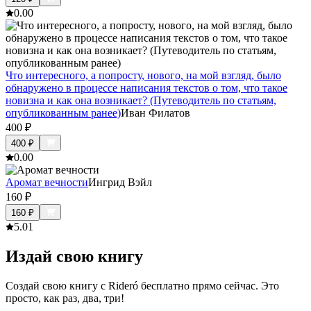
0.0
0
Что интересного, а попросту, нового, на мой взгляд, было
обнаружено в процессе написания текстов о том, что такое
новизна и как она возникает? (Путеводитель по статьям,
опубликованным ранее)
Иван Филатов
400
₽
400
₽
0.0
0
Аромат вечности
Ингрид Вэйл
160
₽
160
₽
5.0
1
Издай свою книгу
Создай свою книгу с Rideró бесплатно прямо сейчас. Это
просто, как раз, два, три!