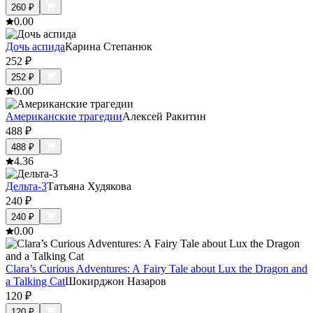
260
₽
0.0
0
Дочь аспида
Карина Степанюк
252
₽
252
₽
0.0
0
Американские трагедии
Алексей Ракитин
488
₽
488
₽
4.3
6
Дельта-3
Татьяна Худякова
240
₽
240
₽
0.0
0
Clara’s Curious Adventures: A Fairy Tale about Lux the Dragon and
a Talking Cat
Шокирджон Назаров
120
₽
120
₽