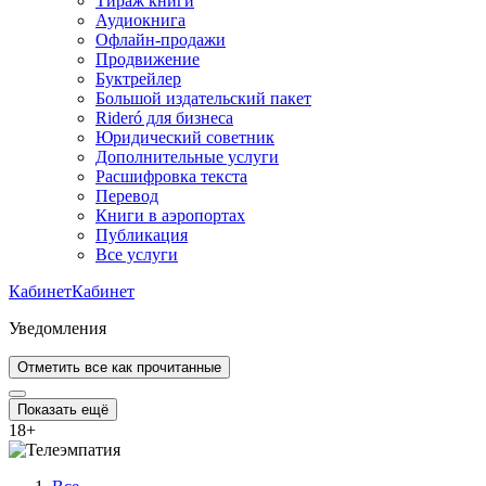
Тираж книги
Аудиокнига
Офлайн-продажи
Продвижение
Буктрейлер
Большой издательский пакет
Rideró для бизнеса
Юридический советник
Дополнительные услуги
Расшифровка текста
Перевод
Книги в аэропортах
Публикация
Все услуги
Кабинет
Кабинет
Уведомления
Отметить все как прочитанные
Показать ещё
18
+