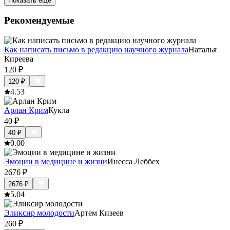
Показать ещё
Рекомендуемые
Как написать письмо в редакцию научного журнала
Наталья
Киреева
120
₽
120
₽
4.5
3
Арлан Крим
Кукла
40
₽
40
₽
0.0
0
Эмоции в медицине и жизни
Инесса Леббех
2676
₽
2676
₽
5.0
4
Эликсир молодости
Артем Кизеев
260
₽