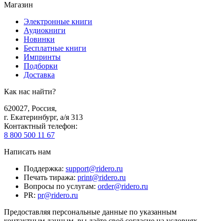
Магазин
Электронные книги
Аудиокниги
Новинки
Бесплатные книги
Импринты
Подборки
Доставка
Как нас найти?
620027
,
Россия
,
г. Екатеринбург, а/я 313
Контактный телефон
:
8 800 500 11 67
Написать нам
Поддержка
:
support@ridero.ru
Печать тиража
:
print@ridero.ru
Вопросы по услугам
:
order@ridero.ru
PR
:
pr@ridero.ru
Предоставляя персональные данные по указанным
контактным данным, вы даёте своё согласие на условиях,