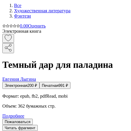
Все
Художественная литература
Фэнтези
0.0
0
Оценить
Электронная книга
Темный дар для паладина
Евгения Лыгина
Электронная
200
₽
Печатная
991
₽
Формат:
epub, fb2, pdfRead, mobi
Объем:
362
бумажных стр.
Подробнее
Пожаловаться
Читать фрагмент