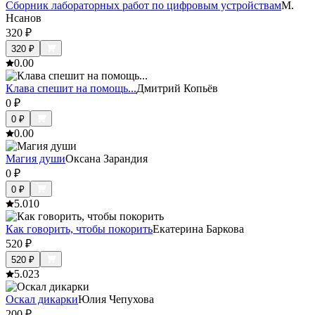
Сборник лабораторных работ по цифровым устройствам
М.
Нсанов
320
₽
320
₽
0.0
0
Клава спешит на помощь...
Дмитрий Копьёв
0
₽
0
₽
0.0
0
Магия души
Оксана Зарандия
0
₽
0
₽
5.0
10
Как говорить, чтобы покорить
Екатерина Баркова
520
₽
520
₽
5.0
23
Оскал дикарки
Юлия Чепухова
200
₽