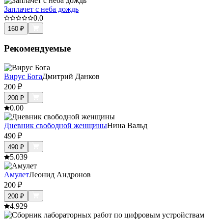
Заплачет с неба дождь
0.0
160
₽
Рекомендуемые
Вирус Бога
Дмитрий Данков
200
₽
200
₽
0.0
0
Дневник свободной женщины
Нина Вальд
490
₽
490
₽
5.0
39
Амулет
Леонид Андронов
200
₽
200
₽
4.9
29