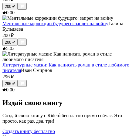
200
₽
0.0
0
Ментальные коррекции будущего: запрет на войну
Галина
Бульдяева
200
₽
200
₽
5.0
2
Литературные маски: Как написать роман в стиле любимого
писателя
Иван Смирнов
296
₽
296
₽
0.0
0
Издай свою книгу
Создай свою книгу с Rideró бесплатно прямо сейчас. Это
просто, как раз, два, три!
Создать книгу бесплатно