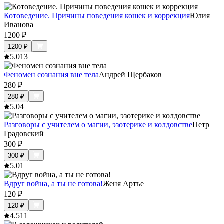
Котоведение. Причины поведения кошек и коррекция
Юлия
Иванова
1200
₽
1200
₽
5.0
13
Феномен сознания вне тела
Андрей Щербаков
280
₽
280
₽
5.0
4
Разговоры с учителем о магии, эзотерике и колдовстве
Петр
Градовский
300
₽
300
₽
5.0
1
Вдруг война, а ты не готова!
Женя Артъе
120
₽
120
₽
4.5
11