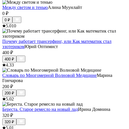
Между светом и тенью
Алина Муунлайт
0
₽
0
₽
5.0
10
Почему работает трансерфинг, или Как математик стал
эзотериком
Юрий Оптимист
400
₽
400
₽
4.3
3
Словарь по Многомерной Волновой Медицине
Марина
Гончарова
200
₽
200
₽
5.0
2
Береста. Старое ремесло на новый лад
Ирина Домнина
320
₽
320
₽
5.0
1