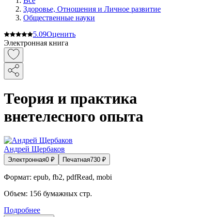
Все
Здоровье, Отношения и Личное развитие
Общественные науки
5.0
9
Оценить
Электронная книга
Теория и практика
внетелесного опыта
Андрей Щербаков
Электронная
0
₽
Печатная
730
₽
Формат:
epub, fb2, pdfRead, mobi
Объем:
156
бумажных стр.
Подробнее