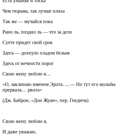
Есть унынье и тоска
Чем тюрьма, так лучше плаха
Так же — мучайся пока
Рано ль, поздно ль — что за дело
Суете придет свой срок
Здесь — дохнуло хладом белым
Здесь от вечности порог
Свою жену люблю я…
«О, заклинаю именем Эрота…, — Но тут его мольбы
прервала… рвота»
(Дж. Байрон, «Дон Жуан», пер. Гнедича)
Свою жену люблю я,
И даже уважаю,