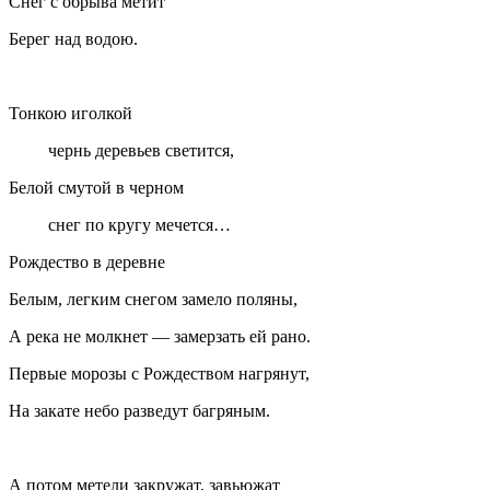
Снег с обрыва метит
Берег над водою.
Тонкою иголкой
чернь деревьев светится,
Белой смутой в черном
снег по кругу мечется…
Рождество в деревне
Белым, легким снегом замело поляны,
А река не молкнет — замерзать ей рано.
Первые морозы с Рождеством нагрянут,
На закате небо разведут багряным.
А потом метели закружат, завьюжат