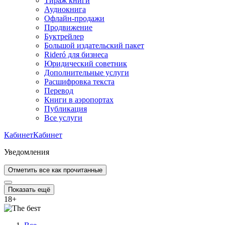
Тираж книги
Аудиокнига
Офлайн-продажи
Продвижение
Буктрейлер
Большой издательский пакет
Rideró для бизнеса
Юридический советник
Дополнительные услуги
Расшифровка текста
Перевод
Книги в аэропортах
Публикация
Все услуги
Кабинет
Кабинет
Уведомления
Отметить все как прочитанные
Показать ещё
18
+