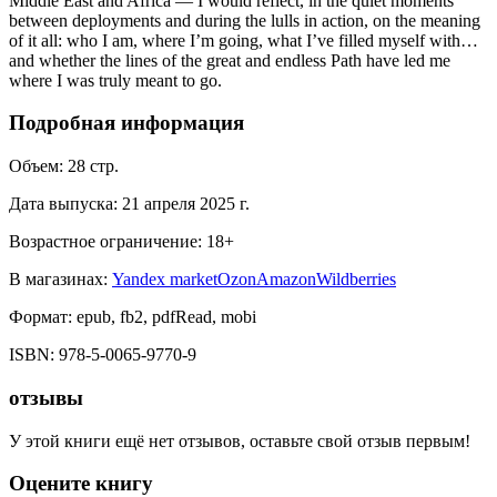
Middle East and Africa — I would reflect, in the quiet moments
between deployments and during the lulls in action, on the meaning
of it all: who I am, where I’m going, what I’ve filled myself with…
and whether the lines of the great and endless Path have led me
where I was truly meant to go.
Подробная информация
Объем:
28
стр.
Дата выпуска:
21 апреля 2025 г.
Возрастное ограничение:
18
+
В магазинах:
Yandex market
Ozon
Amazon
Wildberries
Формат:
epub, fb2, pdfRead, mobi
ISBN:
978-5-0065-9770-9
отзывы
У этой книги ещё нет отзывов, оставьте свой отзыв первым!
Оцените книгу