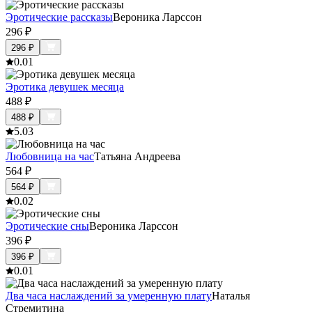
Эротические рассказы
Вероника Ларссон
296
₽
296
₽
0.0
1
Эротика девушек месяца
488
₽
488
₽
5.0
3
Любовница на час
Татьяна Андреева
564
₽
564
₽
0.0
2
Эротические сны
Вероника Ларссон
396
₽
396
₽
0.0
1
Два часа наслаждений за умеренную плату
Наталья
Стремитина