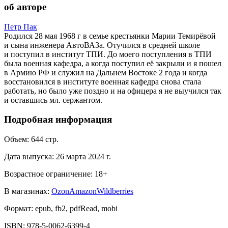
об авторе
Петр Пак
Родился 28 мая 1968 г в семье крестьянки Марии Темирёвой
и сына инженера АвтоВАЗа. Отучился в средней школе
и поступил в институт ТПИ. До моего поступления в ТПИ
была военная кафедра, а когда поступил её закрыли и я пошел
в Армию РФ и служил на Дальнем Востоке 2 года и когда
восстановился в институте военная кафедра снова стала
работать, но было уже поздно и на офицера я не выучился так
и оставшись мл. сержантом.
Подробная информация
Объем:
644
стр.
Дата выпуска:
26 марта 2024 г.
Возрастное ограничение:
18
+
В магазинах:
Ozon
Amazon
Wildberries
Формат:
epub, fb2, pdfRead, mobi
ISBN:
978-5-0062-6399-4