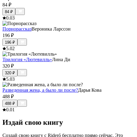
84
₽
84
₽
0.0
3
Порнорассказ
Вероника Ларссон
196
₽
196
₽
5.0
2
Трилогия «Лютевилль»
Лина Ди
320
₽
320
₽
5.0
3
Разведенная жена, а было ли после?
Дарья Кова
488
₽
488
₽
0.0
1
Издай свою книгу
Создай свою книгу с Rideró бесплатно прямо сейчас. Это