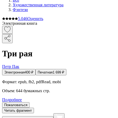
Все
Художественная литература
Фэнтези
5.0
46
Оценить
Электронная книга
Три рая
Петр Пак
Электронная
400
₽
Печатная
1 699
₽
Формат:
epub, fb2, pdfRead, mobi
Объем:
644
бумажных стр.
Подробнее
Пожаловаться
Читать фрагмент