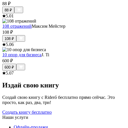
88
₽
88
₽
5.0
1
108 отражений
Максим Мейстер
108
₽
108
₽
5.0
6
10 опор для бизнеса
J. Ti
600
₽
600
₽
5.0
7
Издай свою книгу
Создай свою книгу с Rideró бесплатно прямо сейчас. Это
просто, как раз, два, три!
Создать книгу бесплатно
Наши услуги
Офлайн-продажи