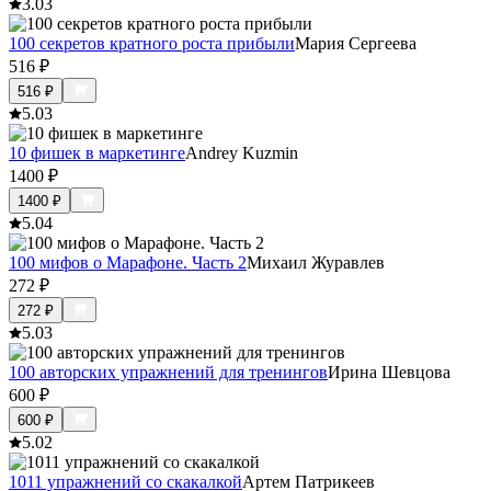
3.0
3
100 секретов кратного роста прибыли
Мария Сергеева
516
₽
516
₽
5.0
3
10 фишек в маркетинге
Andrey Kuzmin
1400
₽
1400
₽
5.0
4
100 мифов о Марафоне. Часть 2
Михаил Журавлев
272
₽
272
₽
5.0
3
100 авторских упражнений для тренингов
Ирина Шевцова
600
₽
600
₽
5.0
2
1011 упражнений со скакалкой
Артем Патрикеев