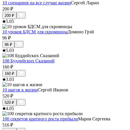
10 сценариев на все случаи жизни
Сергей Ларин
200
₽
200
₽
5.0
5
10 уроков БДСМ для скромницы
Домино Грэй
96
₽
96
₽
5.0
3
108 Буддийских Сказаний
160
₽
160
₽
3.0
3
10 шагов к жизни
Сергей Иванов
520
₽
520
₽
4.0
5
100 секретов кратного роста прибыли
Мария Сергеева
516
₽