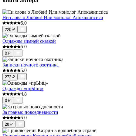
книги автора
Ни слова о Любви! Или монолог Апокалипсиса
5.0
220
₽
Однажды зимней сказкой
5.0
0
₽
Записки ночного охотника
5.0
272
₽
Однажды «прЫнц»
4.8
0
₽
За гранью повседневности
5.0
28
₽
Приключения Катрин в волшебной стране