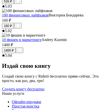
516
₽
5.0
3
100 финансовых лайфхаков
Виктория Бондарева
160
₽
160
₽
5.0
2
10 фишек в маркетинге
Andrey Kuzmin
1400
₽
1400
₽
5.0
4
Издай свою книгу
Создай свою книгу с Rideró бесплатно прямо сейчас. Это
просто, как раз, два, три!
Создать книгу бесплатно
Наши услуги
Офлайн-продажи
Простая верстка