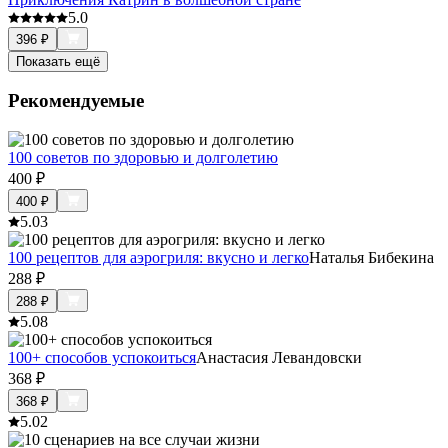
5.0
396
₽
Показать ещё
Рекомендуемые
100 советов по здоровью и долголетию
400
₽
400
₽
5.0
3
100 рецептов для аэрогриля: вкусно и легко
Наталья Бибекина
288
₽
288
₽
5.0
8
100+ способов успокоиться
Анастасия Левандовски
368
₽
368
₽
5.0
2