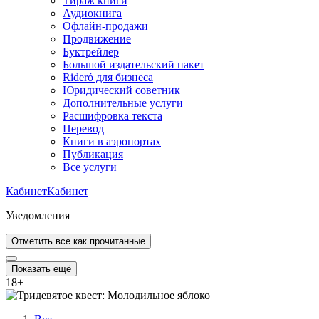
Тираж книги
Аудиокнига
Офлайн-продажи
Продвижение
Буктрейлер
Большой издательский пакет
Rideró для бизнеса
Юридический советник
Дополнительные услуги
Расшифровка текста
Перевод
Книги в аэропортах
Публикация
Все услуги
Кабинет
Кабинет
Уведомления
Отметить все как прочитанные
Показать ещё
18
+