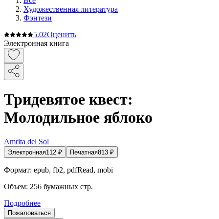
Все
Художественная литература
Фэнтези
5.0
2
Оценить
Электронная книга
Тридевятое квест:
Молодильное яблоко
Amrita del Sol
Электронная
112
₽
Печатная
813
₽
Формат:
epub, fb2, pdfRead, mobi
Объем:
256
бумажных стр.
Подробнее
Пожаловаться