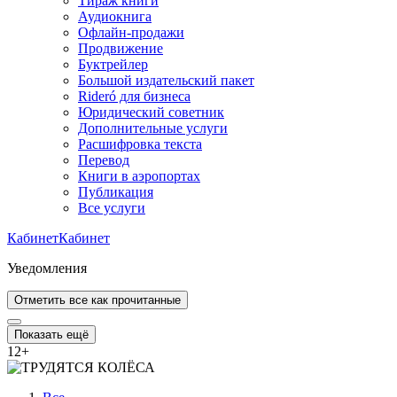
Тираж книги
Аудиокнига
Офлайн-продажи
Продвижение
Буктрейлер
Большой издательский пакет
Rideró для бизнеса
Юридический советник
Дополнительные услуги
Расшифровка текста
Перевод
Книги в аэропортах
Публикация
Все услуги
Кабинет
Кабинет
Уведомления
Отметить все как прочитанные
Показать ещё
12
+