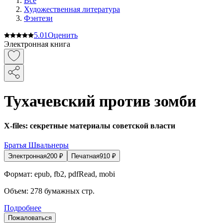
Все
Художественная литература
Фэнтези
5.0
1
Оценить
Электронная книга
Тухачевский против зомби
X-files: секретные материалы советской власти
Братья Швальнеры
Электронная
200
₽
Печатная
910
₽
Формат:
epub, fb2, pdfRead, mobi
Объем:
278
бумажных стр.
Подробнее
Пожаловаться