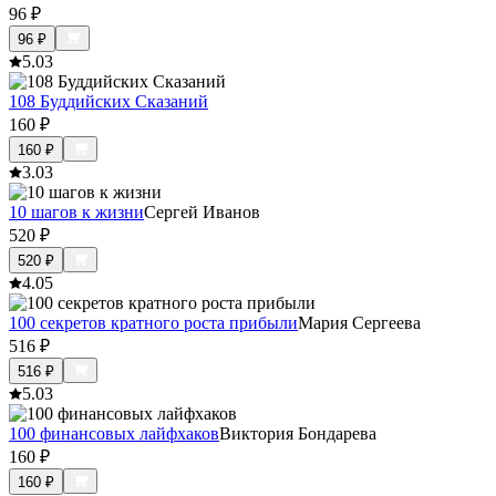
96
₽
96
₽
5.0
3
108 Буддийских Сказаний
160
₽
160
₽
3.0
3
10 шагов к жизни
Сергей Иванов
520
₽
520
₽
4.0
5
100 секретов кратного роста прибыли
Мария Сергеева
516
₽
516
₽
5.0
3
100 финансовых лайфхаков
Виктория Бондарева
160
₽
160
₽