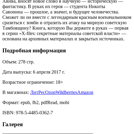
Авива, вносят новое слово в научную — историческую —
фантастику. В руках их героя — студента Никиты
Савонина — прошлое, а значит, и будущее человечества.
Сможет ли он вместе с легендарным красным военачальником
сразиться с зомби и отразить их атаку на мирную советскую
Тамбовщину? Книга, которую Вы держите в руках — первая
в серии «X-files: секретные материалы советской власти» —
основана на архивных материалах и закрытых источниках.
Подробная информация
Объем:
278
стр.
Дата выпуска:
6 апреля 2017 г.
Возрастное ограничение:
18
+
В магазинах:
ЛитРес
Ozon
Wildberries
Amazon
Формат:
epub, fb2, pdfRead, mobi
ISBN:
978-5-4485-0362-7
Галерея