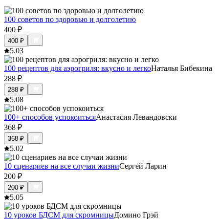
100 советов по здоровью и долголетию
400
₽
400
₽
5.0
3
100 рецептов для аэрогриля: вкусно и легко
Наталья Бибекина
288
₽
288
₽
5.0
8
100+ способов успокоиться
Анастасия Левандовски
368
₽
368
₽
5.0
2
10 сценариев на все случаи жизни
Сергей Ларин
200
₽
200
₽
5.0
5
10 уроков БДСМ для скромницы
Домино Грэй