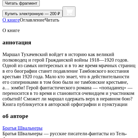
Читать фрагмент
Купить
электронную — 200 ₽
О книге
Оглавление
Читать
О книге
аннотация
Маршал Тухачевский войдет в историю как великий
полководец и герой Гражданской войны 1918—1920 годов.
Одной из самых интересных и в то же время мрачных страниц
в его биографии станет подавление Тамбовского восстания
крестьян 1920 года. Мало кто знает, что в действительности
его соперниками в том бою были не тамбовские крестьяне,
а… зомби! Герой фантастического романа — «попаданец» —
переносится в то время и становится очевидцем и участником
событий! Сможет ли маршал одержать верх в неравном бою?
Книга публикуется в авторской орфографии и пунктуации
об авторе
Братья Швальнеры
Братья Швальнеры — русские писатели-фантасты из Тель-