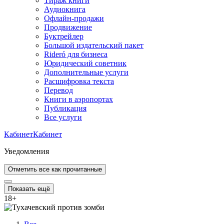
Тираж книги
Аудиокнига
Офлайн-продажи
Продвижение
Буктрейлер
Большой издательский пакет
Rideró для бизнеса
Юридический советник
Дополнительные услуги
Расшифровка текста
Перевод
Книги в аэропортах
Публикация
Все услуги
Кабинет
Кабинет
Уведомления
Отметить все как прочитанные
Показать ещё
18
+