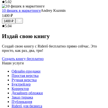
5.0
2
10 фишек в маркетинге
Andrey Kuzmin
1400
₽
1400
₽
5.0
4
Издай свою книгу
Создай свою книгу с Rideró бесплатно прямо сейчас. Это
просто, как раз, два, три!
Создать книгу бесплатно
Наши услуги
Офлайн-продажи
Простая верстка
Ручная верстка
Буктрейлер
Корректор
Дизайнер обложки
Заказ тиража
Публикация
Rideró для бизнеса