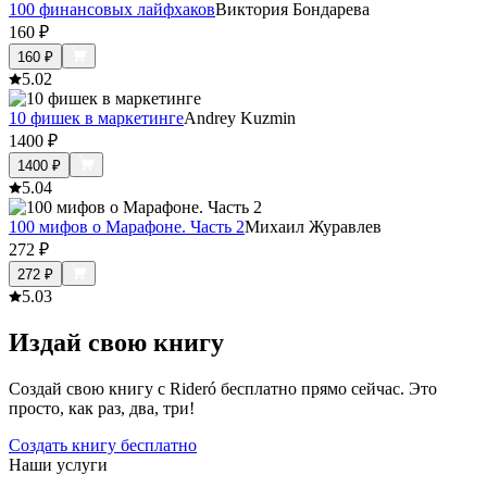
100 финансовых лайфхаков
Виктория Бондарева
160
₽
160
₽
5.0
2
10 фишек в маркетинге
Andrey Kuzmin
1400
₽
1400
₽
5.0
4
100 мифов о Марафоне. Часть 2
Михаил Журавлев
272
₽
272
₽
5.0
3
Издай свою книгу
Создай свою книгу с Rideró бесплатно прямо сейчас. Это
просто, как раз, два, три!
Создать книгу бесплатно
Наши услуги