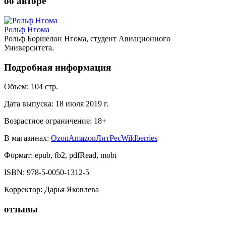
об авторе
Рольф Нгома
Рольф Боршелон Нгома, студент Авиационного
Университета.
Подробная информация
Объем:
104
стр.
Дата выпуска:
18 июля 2019 г.
Возрастное ограничение:
18
+
В магазинах:
Ozon
Amazon
ЛитРес
Wildberries
Формат:
epub, fb2, pdfRead, mobi
ISBN:
978-5-0050-1312-5
Корректор
:
Дарья Яковлева
отзывы