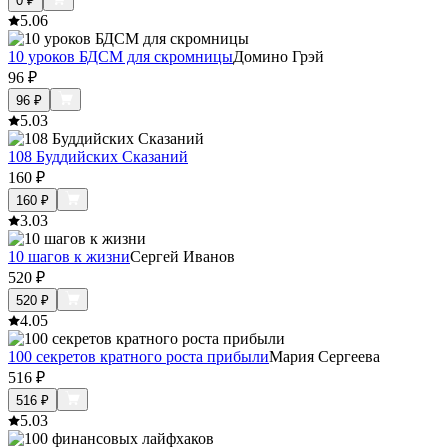
0
₽
5.0
6
10 уроков БДСМ для скромницы
Домино Грэй
96
₽
96
₽
5.0
3
108 Буддийских Сказаний
160
₽
160
₽
3.0
3
10 шагов к жизни
Сергей Иванов
520
₽
520
₽
4.0
5
100 секретов кратного роста прибыли
Мария Сергеева
516
₽
516
₽
5.0
3