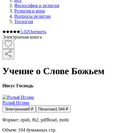
Все
Философия и религия
Религия и вера
Вопросы религии
Теология
5.0
2
Оценить
Электронная книга
Учение о Слове Божьем
Иисус Господь
Рольф Нгома
Электронная
0
₽
Печатная
1 044
₽
Формат:
epub, fb2, pdfRead, mobi
Объем:
104
бумажных стр.