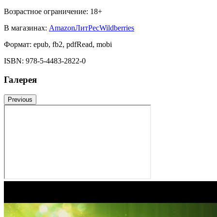
Возрастное ограничение:
18
+
В магазинах:
Amazon
ЛитРес
Wildberries
Формат:
epub, fb2, pdfRead, mobi
ISBN:
978-5-4483-2822-0
Галерея
Previous