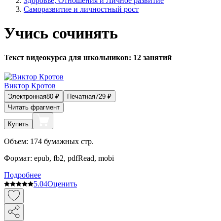
Здоровье, Отношения и Личное развитие
Саморазвитие и личностный рост
Учись сочинять
Текст видеокурса для школьников: 12 занятий
Виктор Кротов
Электронная
80
₽
Печатная
729
₽
Читать фрагмент
Купить
Объем:
174
бумажных стр.
Формат:
epub, fb2, pdfRead, mobi
Подробнее
5.0
4
Оценить