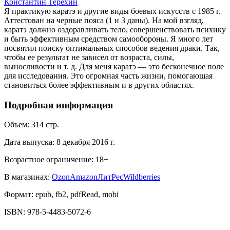
Константин Терёхин
Я практикую каратэ и другие виды боевых искусств с 1985 г.
Аттестован на черные пояса (1 и 3 даны). На мой взгляд,
каратэ должно оздоравливать тело, совершенствовать психику
и быть эффективным средством самообороны. Я много лет
посвятил поиску оптимальных способов ведения драки. Так,
чтобы ее результат не зависел от возраста, силы,
выносливости и т. д. Для меня каратэ — это бесконечное поле
для исследования. Это огромная часть жизни, помогающая
становиться более эффективным и в других областях.
Подробная информация
Объем:
314
стр.
Дата выпуска:
8 декабря 2016 г.
Возрастное ограничение:
18
+
В магазинах:
Ozon
Amazon
ЛитРес
Wildberries
Формат:
epub, fb2, pdfRead, mobi
ISBN:
978-5-4483-5072-6