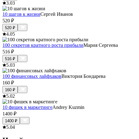
3.0
3
10 шагов к жизни
Сергей Иванов
520
₽
520
₽
4.0
5
100 секретов кратного роста прибыли
Мария Сергеева
516
₽
516
₽
5.0
3
100 финансовых лайфхаков
Виктория Бондарева
160
₽
160
₽
5.0
2
10 фишек в маркетинге
Andrey Kuzmin
1400
₽
1400
₽
5.0
4