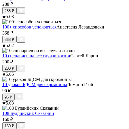
288
₽
288
₽
5.0
8
100+ способов успокоиться
Анастасия Левандовски
368
₽
368
₽
5.0
2
10 сценариев на все случаи жизни
Сергей Ларин
200
₽
200
₽
5.0
5
10 уроков БДСМ для скромницы
Домино Грэй
96
₽
96
₽
5.0
3
108 Буддийских Сказаний
160
₽
160
₽