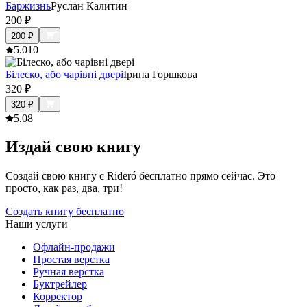
Баржизнь
Руслан Калитин
200
₽
200
₽
5.0
10
Білеско, або чарівні двері
Ірина Горшкова
320
₽
320
₽
5.0
8
Издай свою книгу
Создай свою книгу с Rideró бесплатно прямо сейчас. Это
просто, как раз, два, три!
Создать книгу бесплатно
Наши услуги
Офлайн-продажи
Простая верстка
Ручная верстка
Буктрейлер
Корректор