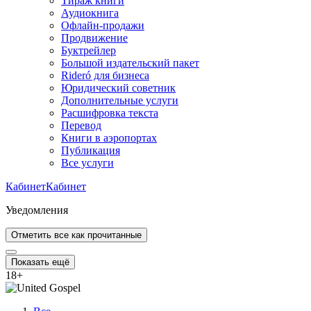
Тираж книги
Аудиокнига
Офлайн-продажи
Продвижение
Буктрейлер
Большой издательский пакет
Rideró для бизнеса
Юридический советник
Дополнительные услуги
Расшифровка текста
Перевод
Книги в аэропортах
Публикация
Все услуги
Кабинет
Кабинет
Уведомления
Отметить все как прочитанные
Показать ещё
18
+