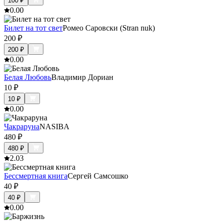
100
₽
0.0
0
Билет на тот свет
Ромео Саровски (Stran nuk)
200
₽
200
₽
0.0
0
Белая Любовь
Владимир Дориан
10
₽
10
₽
0.0
0
Чакраруна
NASIBA
480
₽
480
₽
2.0
3
Бессмертная книга
Сергей Самсошко
40
₽
40
₽
0.0
0