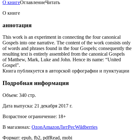
О книге
Оглавление
Читать
О книге
аннотация
This work is an experiment in connecting the four canonical
Gospels into one narrative. The content of the work consists only
of words and phrases found in the four Gospels; consequently the
resulting text is entirely assembled from the canonical Gospels
of Matthew, Mark, Luke and John. Hence its name: “United
Gospel”.
Книга публикуется в авторской орфографии и пунктуации
Подробная информация
Объем:
340
стр.
Дата выпуска:
21 декабря 2017 г.
Возрастное ограничение:
18
+
В магазинах:
Ozon
Amazon
ЛитРес
Wildberries
Формат:
epub, fb2, pdfRead, mobi