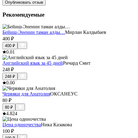
Опубликовать отзыв
Рекомендуемые
Бейиш-Эненин таман алды…
Мирлан Калдыбаев
400
₽
400
₽
0.0
1
Английский язык за 45 дней
Ричард Смит
248
₽
248
₽
0.0
0
Червяки для Анатолия
ОКСАНЕУС
80
₽
80
₽
4.8
24
Цена одиночества
Ника Казакова
100
₽