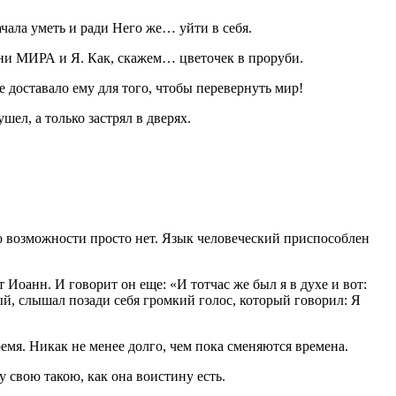
начала уметь и ради Него же…
уйти
в себя.
ани МИРА и Я. Как, скажем… цветочек в проруби.
 доставало ему для того, чтобы перевернуть мир!
ушел, а только застрял в дверях.
это возможности просто нет. Язык человеческий приспособлен
 Иоанн. И говорит он еще: «И тотчас же был я в духе и вот:
ный, слышал позади себя громкий голос, который говорил: Я
ремя. Никак не менее долго, чем пока сменяются времена.
ою такою, как она воистину есть.