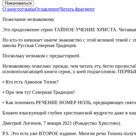
Пожаловаться
О книге
отзывы
Оглавление
Читать фрагмент
Пожелание незнакомому
Это продолжение серии ТАЙНОЕ УЧЕНИЕ ХРИСТА. Читавшему
Но кто-то начинает нынче знакомство с этой великой темой с 
школы Русская Северная Традиция.
Поскольку незнаком с предысторией.
Незнакомому пожелаю:
прежде, чем читать эту, бегло прол
основополагающей книги серии, у коей подзаголовок: ПЕРВЫЕ
•
Кто есть Арконов Тихон?
• При чем тут Северная Традиция?
• Как понимать
РЕЧЕНИЕ НОМЕР НОЛЬ
, предваряющее свято
Блажен взыскующий глубин христианской мудрости даже в наше
Дмитрий Логинов, 7 января 2021 (Рождество Христово).
P.S.
Это есть уже ВТОРОЕ издание. Многие речи Тихона получил