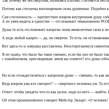
Так почему же бессмертная, облекаясь плотью, стесняется бесс
Потому как стеснены воплощеньем силы душевные. Подобно ка
Сия стесненность — препятствие взором внутренним душу собс
А не умея видеть в единстве — отслеживает обыкновенно РОЗ
Душа то есть отслеживает капризы лишь мимолетные свои в н
А ведь любой каприз — да, он
смертен
. То есть: он останавли
Вот здесь-то и ловушка расставлена. Неостерегшемуся самоот
Я не скажу, что было бы такое смешно, если бы оно не было та
с покойничком, приговаривая: зачем вы плачете? его душа сей
Но если отождествляться с капризом души — смешно, то как 
Ведь
взором ума
кто
смотрит? —
смертного человека
ум. То е
Ответ: чтобы увидеть что-то как целое, надо из него — выйти. 
Об этом проникновенно говорит Мейстер Экхарт: «О человек! в