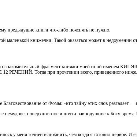
 предыдущие книги что-либо пояснять не нужно.
этой маленькой книжечки. Такой оказаться может в недоумении о
истай ознакомительный фрагмент книжки моей иной именем К
 12 РЕЧЕНИЙ. Тогда при прочтении всего, приведенного ниже, 
е Благовествование от Фомы: «кто тайну этих слов разгадает — 
 немудрое, поверхностное и почти равнодушное к Богу время. Б
ось у меня точней вспомнить, чем когда я готовил первое. И 