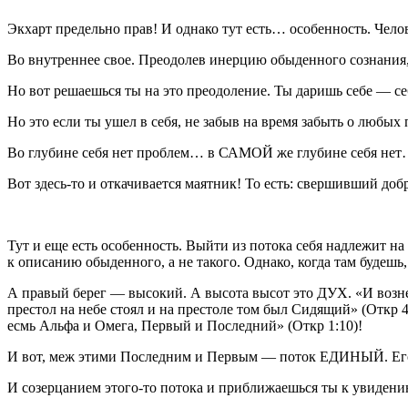
Экхарт предельно прав! И однако тут есть… особенность. Челов
Во внутреннее свое. Преодолев инерцию обыденного сознания,
Но вот
решаешься
ты на это преодоление. Ты даришь себе — себ
Но это если ты ушел в себя,
не забыв
на время забыть о любых 
Во глубине себя нет проблем… в САМОЙ же глубине себя нет…
Вот здесь-то и откачивается маятник! То есть: свершивший до
Тут и еще есть особенность. Выйти из
потока себя
надлежит на
к описанию обыденного, а не такого. Однако, когда там будешь,
А правый берег —
высокий
. А высота высот это ДУХ. «И возне
престол на небе стоял и на престоле том был Сидящий» (Откр 4
есмь Альфа и Омега, Первый и Последний» (Откр 1:10)!
И вот, меж этими Последним и Первым —
поток ЕДИНЫЙ
. Е
И созерцанием этого-то потока и приближаешься ты к увид