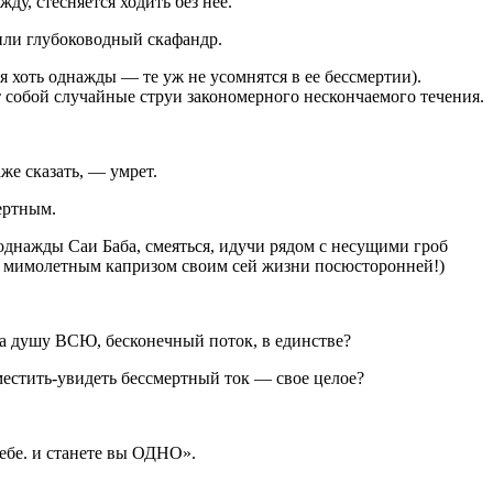
ду, стесняется ходить без нее.
или глубоководный скафандр.
 хоть однажды — те уж не усомнятся в ее бессмертии).
собой случайные струи закономерного нескончаемого течения.
же сказать, — умрет.
ертным.
л однажды Саи Баба, смеяться, идучи рядом с несущими гроб
над мимолетным капризом своим сей жизни посюсторонней!)
 а душу ВСЮ, бесконечный поток, в единстве?
вместить-увидеть бессмертный ток — свое
целое
?
тебе. и станете вы ОДНО».