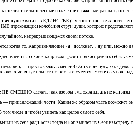
мертие свое ведать? Подобно как человек, привыкший носить одеж
к стесняет силы телесные облачение в тяжелый ратный доспех 
твенную схватить в ЕДИНСТВЕ (а у кого такое все ж получается
НЫЕ (преходящие) колебания струн души, которые представляют 
еслучайном, непрекращающемся своем потоке.
вается когда-то. Капризничающее «я» иссякнет… ну или, можно да
ождествления со своим капризом грозит подвоспринять себя… см
к печально, — просто скажу: смешно! (Хоть и не буду, как сдела
час около меня тут плывет незримая и смеется вместе со мною 
же НЕ СМЕШНО сделать: как взором ума охватывать не капризы,
сть — принадлежащий
части
. Каким же образом часть возможет 
В том числе и чтобы увидеть как целое самого себя.
ыйди из себя ради Бога! тогда и Бог выйдет из Себя навстречу 