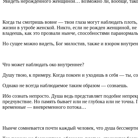
Увидеть нерожденного женщиной… возможно ли, вообще, та
Когда ты смотришь вовне — твои глаза могут наблюдать плоть,
жизни в утробе женской. Никто, если не рожден женщиной, не м
владеешь, как это прозвали нынче, способностями паранормал
Но сущее можно видеть, Бог милостив, также и взором
внутре
Что может наблюдать око внутреннее?
Душу
твою, к примеру. Когда покоен и уходишь в себя — ты, со
Однако не всегда наблюдаемое таким образом — сознаешь.
Ибо сознать непросто. Душа ведь представляет подобие непрек
предчувствие. Но память бывает или не глубока или не точна.
временные
—
вневременного
потока
…
Нынче сомневается почти каждый человек, что душа бессмертна.