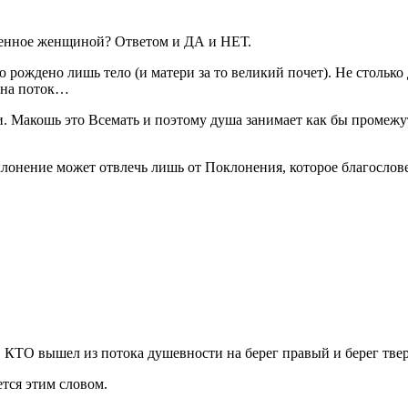
жденное женщиной? Ответом и ДА и НЕТ.
рождено лишь тело (и матери за то великий почет). Не столько д
она
поток
…
. Макошь это Всемать и поэтому душа занимает как бы проме
клонение может отвлечь лишь от Поклонения, которое благослове
, КТО вышел из потока душевности на берег правый и берег тве
ется этим словом.