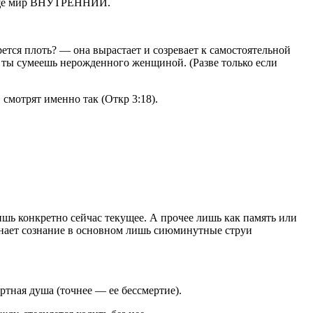
 еще мир ВНУТРЕННИЙ.
ется плоть? — она вырастает и созревает к самостоятельной
ь ты сумеешь
нерожденного женщиной
. (Разве только если
смотрят именно так (Откр 3:18).
лишь конкретно
сейчас
текущее. А прочее лишь как память или
познает сознание в основном лишь сиюминутные
струи
ертная душа (точнее — ее бессмертие).