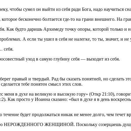
еку, чтобы сумел он выйти из себя ради Бога, надо научиться с
 которое бесконечно болтается где-то на грани внешнего. На гр
я. Как будто даришь Архимеду точку опоры, которой только и не
проблемах. А если ты ушел в себя
не
налегке, то ты, значит, и не 
 себя.
бросовестный уход в самую глубину себя —
выходит
из себя.
 берег
правый и твердый
. Рад бы сказать понятней, но сделать 
 сделается тебе понятен смысл этих слов.
с меня в духе на великую и высокую гору» (Откр 21:10), говорит
:2). Как просто у Иоанна сказано: «был в духе я в день воскрес
го течение будет продолжаться никак не менее долго, чем течет в
ению НЕРОЖДЕННОГО ЖЕНЩИНОЙ. Поскольку созерцаешь душу св