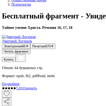
Общественные науки
Психология
Бесплатный фрагмент - Увид
Тайное учение Христа. Речения 16, 17, 18
Дмитрий Логинов
Электронная
60
₽
Печатная
570
₽
Читать фрагмент
Купить
Объем:
44
бумажных стр.
Формат:
epub, fb2, pdfRead, mobi
Подробнее
5.0
1
Оценить