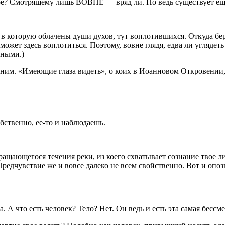
кое? Смотрящему лишь ВОВНЕ — вряд ли. Но ведь существует
 в которую облачены души духов, тут воплотившихся. Откуда бер
ожет здесь воплотиться. Поэтому, вовне глядя, едва ли углядет
ьными.)
нним
. «Имеющие глаза видеть», о коих в Иоанновом Откровении, 
бственно, ее-то и наблюдаешь.
ращающегося течения реки, из коего схватывает сознание твое 
 Предчувствие же и вовсе далеко не всем свойственно. Вот и о
 А что есть человек? Тело? Нет. Он ведь и есть эта самая бессм