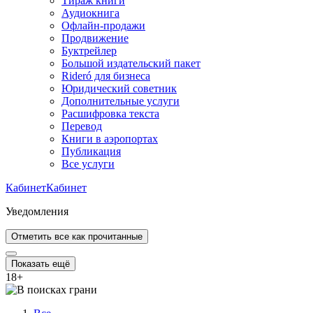
Тираж книги
Аудиокнига
Офлайн-продажи
Продвижение
Буктрейлер
Большой издательский пакет
Rideró для бизнеса
Юридический советник
Дополнительные услуги
Расшифровка текста
Перевод
Книги в аэропортах
Публикация
Все услуги
Кабинет
Кабинет
Уведомления
Отметить все как прочитанные
Показать ещё
18
+