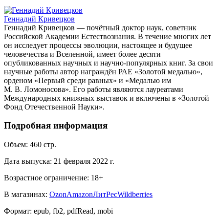
Геннадий Кривецков
Геннадий Кривецков — почётный доктор наук, советник
Российской Академии Естествознания. В течение многих лет
он исследует процессы эволюции, настоящее и будущее
человечества и Вселенной, имеет более десяти
опубликованных научных и научно-популярных книг. За свои
научные работы автор награждён РАЕ «Золотой медалью»,
орденом «Первый среди равных» и «Медалью им
М. В. Ломоносова». Его работы являются лауреатами
Международных книжных выставок и включены в «Золотой
Фонд Отечественной Науки».
Подробная информация
Объем:
460
стр.
Дата выпуска:
21 февраля 2022 г.
Возрастное ограничение:
18
+
В магазинах:
Ozon
Amazon
ЛитРес
Wildberries
Формат:
epub, fb2, pdfRead, mobi