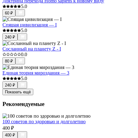
Доктрина перехода Homo sapiens к новому виду
5.0
60
₽
Спящая цивилизация — I
5.0
240
₽
Сосланный на планету Z - I
0.0
80
₽
Единая теория мироздания — 3
5.0
240
₽
Показать ещё
Рекомендуемые
100 советов по здоровью и долголетию
400
₽
400
₽