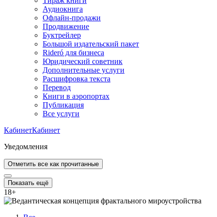
Тираж книги
Аудиокнига
Офлайн-продажи
Продвижение
Буктрейлер
Большой издательский пакет
Rideró для бизнеса
Юридический советник
Дополнительные услуги
Расшифровка текста
Перевод
Книги в аэропортах
Публикация
Все услуги
Кабинет
Кабинет
Уведомления
Отметить все как прочитанные
Показать ещё
18
+