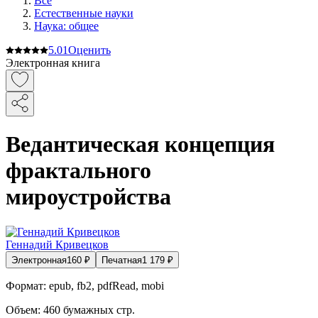
Все
Естественные науки
Наука: общее
5.0
1
Оценить
Электронная книга
Ведантическая концепция
фрактального
мироустройства
Геннадий Кривецков
Электронная
160
₽
Печатная
1 179
₽
Формат:
epub, fb2, pdfRead, mobi
Объем:
460
бумажных стр.