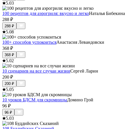
5.0
3
100 рецептов для аэрогриля: вкусно и легко
Наталья Бибекина
288
₽
288
₽
5.0
8
100+ способов успокоиться
Анастасия Левандовски
368
₽
368
₽
5.0
2
10 сценариев на все случаи жизни
Сергей Ларин
200
₽
200
₽
5.0
5
10 уроков БДСМ для скромницы
Домино Грэй
96
₽
96
₽
5.0
3
108 Буддийских Сказаний