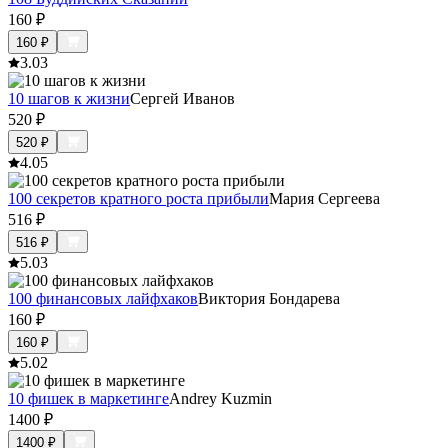
160
₽
160
₽
3.0
3
10 шагов к жизни
Сергей Иванов
520
₽
520
₽
4.0
5
100 секретов кратного роста прибыли
Мария Сергеева
516
₽
516
₽
5.0
3
100 финансовых лайфхаков
Виктория Бондарева
160
₽
160
₽
5.0
2
10 фишек в маркетинге
Andrey Kuzmin
1400
₽
1400
₽