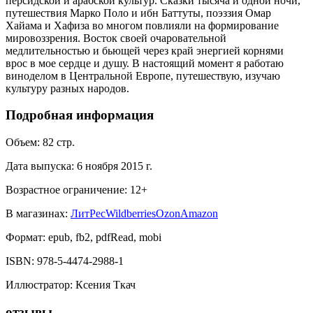
персидской и арабской культур. Сказки тысяча и одной ночи,
путешествия Марко Поло и ибн Баттуты, поэззия Омар
Хайама и Хафиза во многом повлияли на формирование
мировоззрения. Восток своей очаровательной
медлительностью и бьющей через край энергией корнями
врос в мое сердце и душу. В настоящий момент я работаю
виноделом в Центральной Европе, путешествую, изучаю
культуру разных народов.
Подробная информация
Объем:
82
стр.
Дата выпуска:
6 ноября 2015 г.
Возрастное ограничение:
12
+
В магазинах:
ЛитРес
Wildberries
Ozon
Amazon
Формат:
epub, fb2, pdfRead, mobi
ISBN:
978-5-4474-2988-1
Иллюстратор
:
Ксения Ткач
отзывы