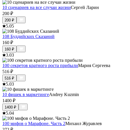
10 сценариев на все случаи жизни
Сергей Ларин
200
₽
200
₽
5.0
5
108 Буддийских Сказаний
160
₽
160
₽
3.0
3
100 секретов кратного роста прибыли
Мария Сергеева
516
₽
516
₽
5.0
3
10 фишек в маркетинге
Andrey Kuzmin
1400
₽
1400
₽
5.0
4
100 мифов о Марафоне. Часть 2
Михаил Журавлев
272
₽