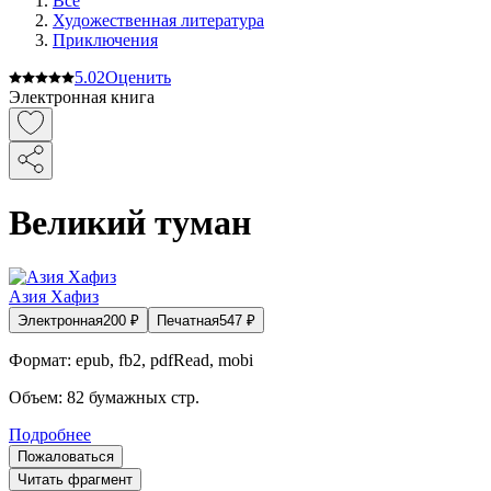
Все
Художественная литература
Приключения
5.0
2
Оценить
Электронная книга
Великий туман
Азия Хафиз
Электронная
200
₽
Печатная
547
₽
Формат:
epub, fb2, pdfRead, mobi
Объем:
82
бумажных стр.
Подробнее
Пожаловаться
Читать фрагмент