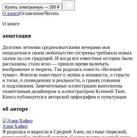
Купить
электронную — 200 ₽
О книге
Оглавление
Читать
О книге
аннотация
Долгими летними среднеазиатскими вечерами моя
ненасытная в своем любопытстве сестренка требовала новых
сказок на сон грядущий. И когда все известные истории были
рассказаны, стало ясно — пришло время включать
воображение и творить. Так родилась повесть «Великий
туман». Фэнтези повествует о любви и ненависти, о страсти
и тоске, о сновидениях и реальности, о гранях сознания
и подсознания. Замечательные иллюстрации выполнены
талантливым дизайнером и иллюстратором Ксенией Ткач.
Книга публикуется в авторской орфографии и пунктуации
об авторе
Азия Хафиз
Я родилась и выросла в Средней Азии, на стыке тюркской,