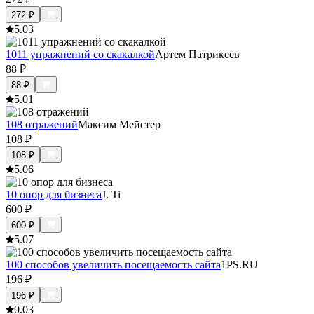
272
₽
5.0
3
1011 упражнений со скакалкой
Артем Патрикеев
88
₽
88
₽
5.0
1
108 отражений
Максим Мейстер
108
₽
108
₽
5.0
6
10 опор для бизнеса
J. Ti
600
₽
600
₽
5.0
7
100 способов увеличить посещаемость сайта
1PS.RU
196
₽
196
₽
0.0
3