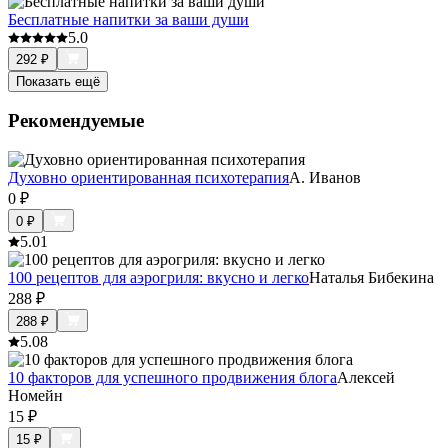
Бесплатные напитки за ваши души
5.0
292
₽
Показать ещё
Рекомендуемые
Духовно ориентированная психотерапия
А. Иванов
0
₽
0
₽
5.0
1
100 рецептов для аэрогриля: вкусно и легко
Наталья Бибекина
288
₽
288
₽
5.0
8
10 факторов для успешного продвижения блога
Алексей
Номейн
15
₽
15
₽