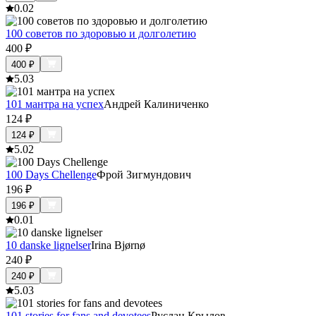
0.0
2
100 советов по здоровью и долголетию
400
₽
400
₽
5.0
3
101 мантра на успех
Андрей Калиниченко
124
₽
124
₽
5.0
2
100 Days Chellenge
Фрой Зигмундович
196
₽
196
₽
0.0
1
10 danske lignelser
Irina Bjørnø
240
₽
240
₽
5.0
3
101 stories for fans and devotees
Руслан Крылов