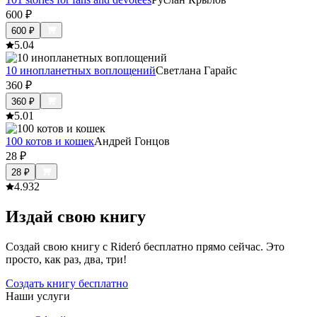
600
₽
600
₽
5.0
4
10 инопланетных воплощений
Светлана Гарайс
360
₽
360
₽
5.0
1
100 котов и кошек
Андрей Гонцов
28
₽
28
₽
4.9
32
Издай свою книгу
Создай свою книгу с Rideró бесплатно прямо сейчас. Это
просто, как раз, два, три!
Создать книгу бесплатно
Наши услуги