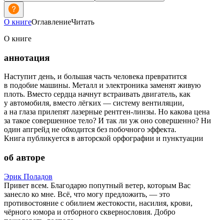
О книге
Оглавление
Читать
О книге
аннотация
Наступит день, и большая часть человека превратится
в подобие машины. Металл и электроника заменят живую
плоть. Вместо сердца начнут встраивать двигатель, как
у автомобиля, вместо лёгких — систему вентиляции,
а на глаза прилепят лазерные рентген-линзы. Но какова цена
за такое совершенное тело? И так ли уж оно совершенно? Ни
один апгрейд не обходится без побочного эффекта.
Книга публикуется в авторской орфографии и пунктуации
об авторе
Эрик Поладов
Привет всем. Благодарю попутный ветер, которым Вас
занесло ко мне. Всё, что могу предложить, — это
противостояние с обилием жестокости, насилия, крови,
чёрного юмора и отборного сквернословия. Добро