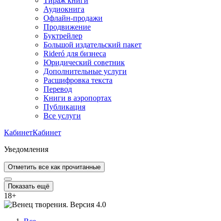
Тираж книги
Аудиокнига
Офлайн-продажи
Продвижение
Буктрейлер
Большой издательский пакет
Rideró для бизнеса
Юридический советник
Дополнительные услуги
Расшифровка текста
Перевод
Книги в аэропортах
Публикация
Все услуги
Кабинет
Кабинет
Уведомления
Отметить все как прочитанные
Показать ещё
18
+