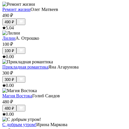
Ремонт жизни
Олег Матвеев
490
₽
490
₽
5.0
4
Лилии
А. Отрошко
100
₽
100
₽
0.0
0
Прикладная романтика
Яна Агарунова
300
₽
300
₽
0.0
0
Магия Востока
Голиб Саидов
480
₽
480
₽
0.0
0
С добрым утром!
Ирина Маркова