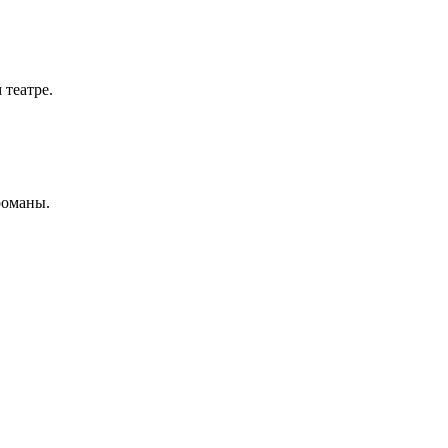
театре.
романы.