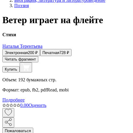
Биография, литература и литературоведение
Поэзия
Ветер играет на флейте
Стихи
Наталья Терентьева
Электронная
200
₽
Печатная
728
₽
Читать фрагмент
Купить
Объем:
192
бумажных стр.
Формат:
epub, fb2, pdfRead, mobi
Подробнее
0.0
0
Оценить
Пожаловаться