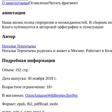
О книге
отзывы
Оглавление
Читать фрагмент
аннотация
Наша жизнь полна сюрпризов и неожиданностей. В сборник во
Книга публикуется в авторской орфографии и пунктуации
Автор
Наталья Терентьева
Наталья Терентьева родилась и живет в Москве. Работает в Бо
Подробная информация
Объем:
192
стр.
Дата выпуска:
30 ноября 2018 г.
Возрастное ограничение:
18
+
В магазинах:
Ozon
Amazon
Wildberries
ЛитРес
Формат:
epub, fb2, pdfRead, mobi