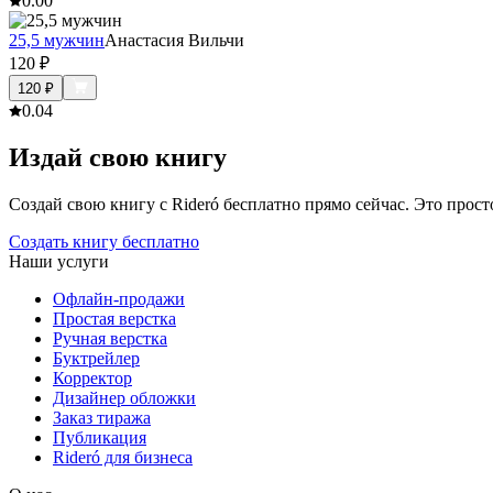
0.0
0
25,5 мужчин
Анастасия Вильчи
120
₽
120
₽
0.0
4
Издай свою книгу
Создай свою книгу с Rideró бесплатно прямо сейчас. Это просто,
Создать книгу бесплатно
Наши услуги
Офлайн-продажи
Простая верстка
Ручная верстка
Буктрейлер
Корректор
Дизайнер обложки
Заказ тиража
Публикация
Rideró для бизнеса