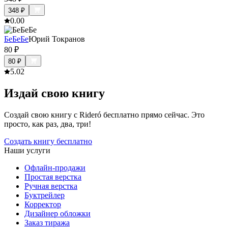
348
₽
0.0
0
БеБеБе
Юрий Токранов
80
₽
80
₽
5.0
2
Издай свою книгу
Создай свою книгу с Rideró бесплатно прямо сейчас. Это
просто, как раз, два, три!
Создать книгу бесплатно
Наши услуги
Офлайн-продажи
Простая верстка
Ручная верстка
Буктрейлер
Корректор
Дизайнер обложки
Заказ тиража