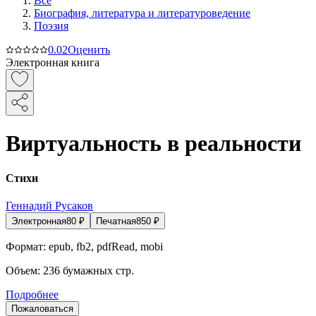
Все
Биография, литература и литературоведение
Поэзия
0.0
2
Оценить
Электронная книга
Виртуальность в реальности
Стихи
Геннадий Русаков
Электронная
80
₽
Печатная
850
₽
Формат:
epub, fb2, pdfRead, mobi
Объем:
236
бумажных стр.
Подробнее
Пожаловаться