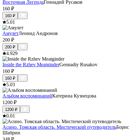
Восточная Легенда
Геннадий Русаков
160
₽
160
₽
5.0
1
Амулет
Леонид Андронов
200
₽
200
₽
4.9
29
Inside the Rzhev Meatginder
Gennadiy Rusakov
160
₽
160
₽
5.0
3
Альбом воспоминаний
Катерина Кузнецова
1200
₽
1200
₽
0.0
1
Асино. Томская область. Мистический путеводитель
Борис
Шабрин
348
₽