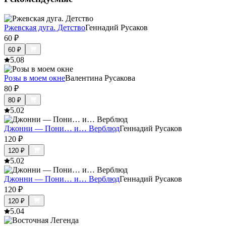
Ржевская дуга. Детство
Геннадий Русаков
60
₽
60
₽
5.0
8
Розы в моем окне
Валентина Русакова
80
₽
80
₽
5.0
2
Джонни — Пони… и… Верблюд
Геннадий Русаков
120
₽
120
₽
5.0
2
Джонни — Пони… и… Верблюд
Геннадий Русаков
120
₽
120
₽
5.0
4