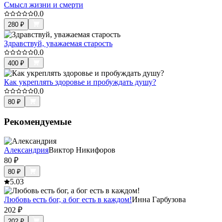
Смысл жизни и смерти
0.0
280
₽
Здравствуй, уважаемая старость
0.0
400
₽
Как укреплять здоровье и пробуждать душу?
0.0
80
₽
Рекомендуемые
Александрия
Виктор Никифоров
80
₽
80
₽
5.0
3
Любовь есть бог, а бог есть в каждом!
Инна Гарбузова
202
₽
202
₽