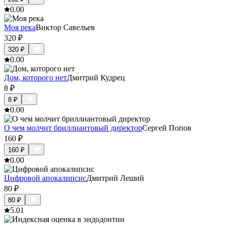
0.0
0
Моя река
Виктор Савельев
320
₽
320
₽
0.0
0
Дом, которого нет
Дмитрий Кудрец
8
₽
8
₽
0.0
0
О чем молчит бриллиантовый директор
Сергей Попов
160
₽
160
₽
0.0
0
Цифровой апокалипсис
Дмитрий Леший
80
₽
80
₽
5.0
1