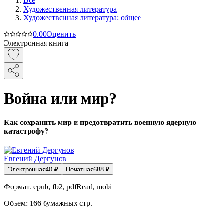
Все
Художественная литература
Художественная литература: общее
0.0
0
Оценить
Электронная книга
Война или мир?
Как сохранить мир и предотвратить военную ядерную
катастрофу?
Евгений Дергунов
Электронная
40
₽
Печатная
688
₽
Формат:
epub, fb2, pdfRead, mobi
Объем:
166
бумажных стр.