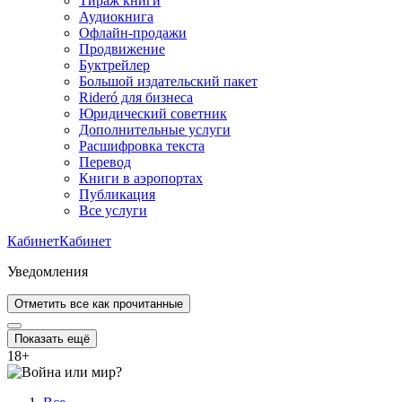
Тираж книги
Аудиокнига
Офлайн-продажи
Продвижение
Буктрейлер
Большой издательский пакет
Rideró для бизнеса
Юридический советник
Дополнительные услуги
Расшифровка текста
Перевод
Книги в аэропортах
Публикация
Все услуги
Кабинет
Кабинет
Уведомления
Отметить все как прочитанные
Показать ещё
18
+