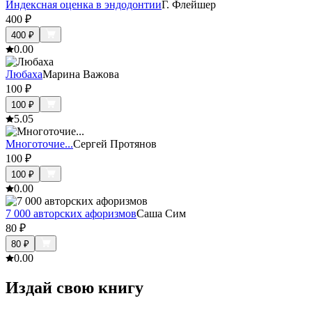
Индексная оценка в эндодонтии
Г. Флейшер
400
₽
400
₽
0.0
0
Любаха
Марина Важова
100
₽
100
₽
5.0
5
Многоточие...
Сергей Протянов
100
₽
100
₽
0.0
0
7 000 авторских афоризмов
Саша Сим
80
₽
80
₽
0.0
0
Издай свою книгу