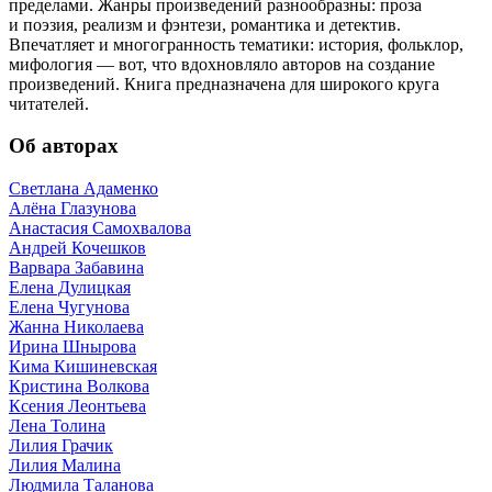
пределами. Жанры произведений разнообразны: проза
и поэзия, реализм и фэнтези, романтика и детектив.
Впечатляет и многогранность тематики: история, фольклор,
мифология — вот, что вдохновляло авторов на создание
произведений. Книга предназначена для широкого круга
читателей.
Об авторах
Светлана Адаменко
Алёна Глазунова
Анастасия Самохвалова
Андрей Кочешков
Варвара Забавина
Елена Дулицкая
Елена Чугунова
Жанна Николаева
Ирина Шнырова
Кима Кишиневская
Кристина Волкова
Ксения Леонтьева
Лена Толина
Лилия Грачик
Лилия Малина
Людмила Таланова