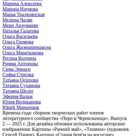
Марина Алексеева
Марина Наумова
Марья Тралялянская
Мелина Чалян
Мери Арзуманян
Наталья Галатова
Ольга Васильева
Ольга Громова
Ольга Жизньпрекрасна
Ольга Маратканова
Регина Колчина
Римма Антонова
Сима Эннаги
Софья Стрелка
Татьяна Осипова
Татьяна Суханова
Татьяна Шелег
Эферия Вальм
Юлия Великанова
Юрий Марьенков
Времена года: сборник творческих работ членов
литературного сообщества «Перо и Чернильница». Выпуск
2 — 2025 г. Для дизайна обложки использованы авторские
изображения: Картины «Ранний май», «Тишина» (художник
Сергей Панин), Картина «Старая берёза на косогоре»