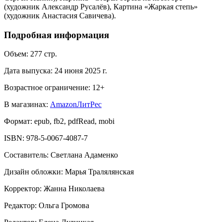
(художник Александр Русалёв), Картина «Жаркая степь»
(художник Анастасия Савичева).
Подробная информация
Объем:
277
стр.
Дата выпуска:
24 июня 2025 г.
Возрастное ограничение:
12
+
В магазинах:
Amazon
ЛитРес
Формат:
epub, fb2, pdfRead, mobi
ISBN:
978-5-0067-4087-7
Составитель
:
Светлана Адаменко
Дизайн обложки
:
Марья Тралялянская
Корректор
:
Жанна Николаева
Редактор
:
Ольга Громова