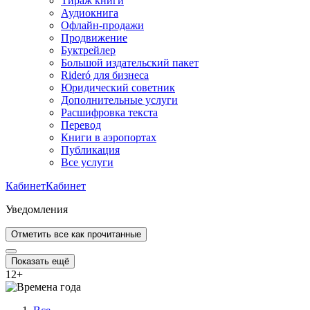
Тираж книги
Аудиокнига
Офлайн-продажи
Продвижение
Буктрейлер
Большой издательский пакет
Rideró для бизнеса
Юридический советник
Дополнительные услуги
Расшифровка текста
Перевод
Книги в аэропортах
Публикация
Все услуги
Кабинет
Кабинет
Уведомления
Отметить все как прочитанные
Показать ещё
12
+