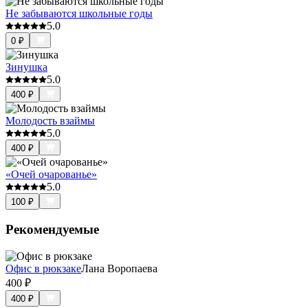
Не забываются школьные годы
5.0
0
₽
Зинушка
5.0
400
₽
Молодость взаймы
5.0
400
₽
«Очей очарованье»
5.0
100
₽
Рекомендуемые
Офис в рюкзаке
Лана Воропаева
400
₽
400
₽