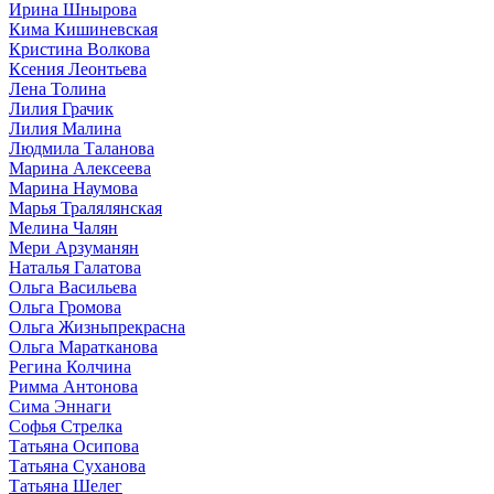
Ирина Шнырова
Кима Кишиневская
Кристина Волкова
Ксения Леонтьева
Лена Толина
Лилия Грачик
Лилия Малина
Людмила Таланова
Марина Алексеева
Марина Наумова
Марья Тралялянская
Мелина Чалян
Мери Арзуманян
Наталья Галатова
Ольга Васильева
Ольга Громова
Ольга Жизньпрекрасна
Ольга Маратканова
Регина Колчина
Римма Антонова
Сима Эннаги
Софья Стрелка
Татьяна Осипова
Татьяна Суханова
Татьяна Шелег