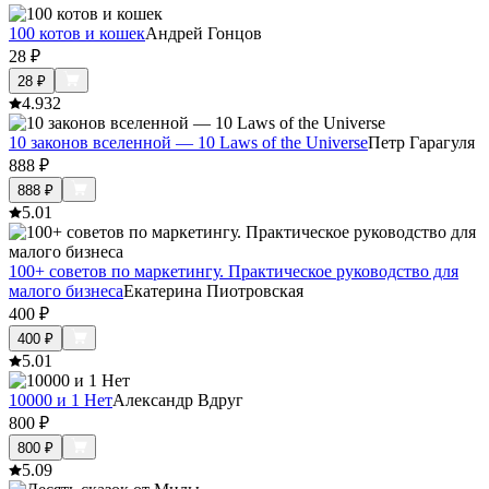
100 котов и кошек
Андрей Гонцов
28
₽
28
₽
4.9
32
10 законов вселенной — 10 Laws of the Universe
Петр Гарагуля
888
₽
888
₽
5.0
1
100+ советов по маркетингу. Практическое руководство для
малого бизнеса
Екатерина Пиотровская
400
₽
400
₽
5.0
1
10000 и 1 Нет
Александр Вдруг
800
₽
800
₽
5.0
9