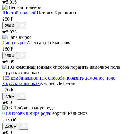
5.0
16
Шестой полевой
Наталья Крынкина
280
₽
280
₽
5.0
23
Папа вырос
Александра Быстрова
160
₽
160
₽
5.0
9
103 комбинационных способа поразить дамочное поле
в русских шашках
Андрей Лысенин
276
₽
276
₽
0.0
1
03 Любовь в мире рода
Георгий Радионов
2536
₽
2536
₽
0.0
1