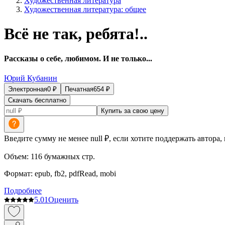
Художественная литература
Художественная литература: общее
Всё не так, ребята!..
Рассказы о себе, любимом. И не только...
Юрий Кубанин
Электронная
0
₽
Печатная
654
₽
Скачать бесплатно
Купить за свою цену
Введите сумму не менее null ₽, если хотите поддержать автора,
Объем:
116
бумажных стр.
Формат:
epub, fb2, pdfRead, mobi
Подробнее
5.0
1
Оценить