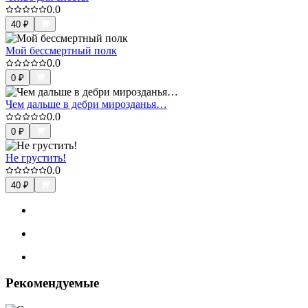
0.0
40
₽
Мой бессмертный полк
0.0
0
₽
Чем дальше в дебри мирозданья…
0.0
0
₽
Не грустить!
0.0
40
₽
Рекомендуемые