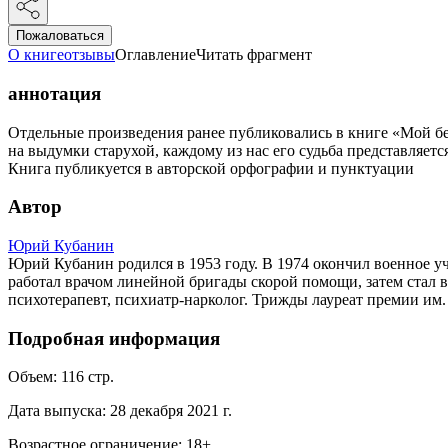
Пожаловаться
О книге
отзывы
Оглавление
Читать фрагмент
аннотация
Отдельные произведения ранее публиковались в книге «Мой б
на выдумки старухой, каждому из нас его судьба представляетс
Книга публикуется в авторской орфографии и пунктуации
Автор
Юрий Кубанин
Юрий Кубанин родился в 1953 году. В 1974 окончил военное у
работал врачом линейной бригады скорой помощи, затем стал в
психотерапевт, психиатр-нарколог. Трижды лауреат премии им
Подробная информация
Объем:
116
стр.
Дата выпуска:
28 декабря 2021 г.
Возрастное ограничение:
18
+