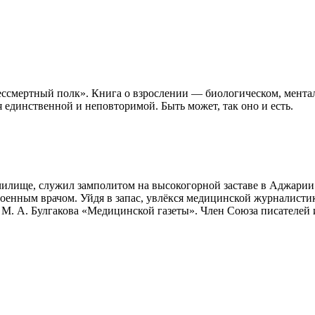
ессмертный полк». Книга о взрослении — биологическом, мента
я единственной и неповторимой. Быть может, так оно и есть.
чилище, служил замполитом на высокогорной заставе в Аджарии.
оенным врачом. Уйдя в запас, увлёкся медицинской журналистик
. М. А. Булгакова «Медицинской газеты». Член Союза писателей