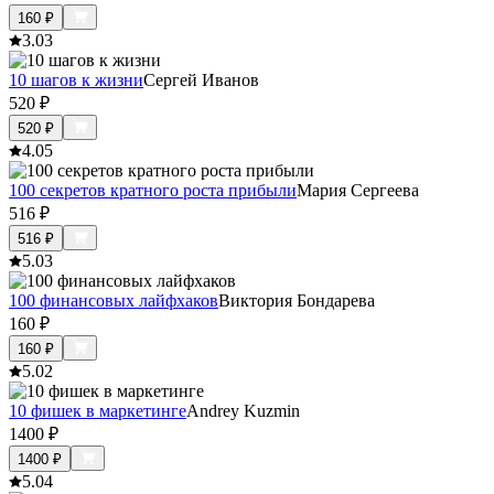
160
₽
3.0
3
10 шагов к жизни
Сергей Иванов
520
₽
520
₽
4.0
5
100 секретов кратного роста прибыли
Мария Сергеева
516
₽
516
₽
5.0
3
100 финансовых лайфхаков
Виктория Бондарева
160
₽
160
₽
5.0
2
10 фишек в маркетинге
Andrey Kuzmin
1400
₽
1400
₽
5.0
4