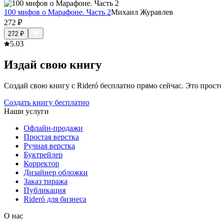
100 мифов о Марафоне. Часть 2
Михаил Журавлев
272
₽
272
₽
5.0
3
Издай свою книгу
Создай свою книгу с Rideró бесплатно прямо сейчас. Это просто,
Создать книгу бесплатно
Наши услуги
Офлайн-продажи
Простая верстка
Ручная верстка
Буктрейлер
Корректор
Дизайнер обложки
Заказ тиража
Публикация
Rideró для бизнеса
О нас