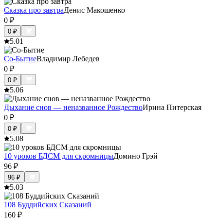
Сказка про завтра
Денис Макошенко
0
₽
0
₽
5.0
1
Со-Бытие
Владимир Лебедев
0
₽
0
₽
5.0
6
Дыхание снов — неназванное Рождество
Ирина Питерская
0
₽
0
₽
5.0
8
10 уроков БДСМ для скромницы
Домино Грэй
96
₽
96
₽
5.0
3
108 Буддийских Сказаний
160
₽