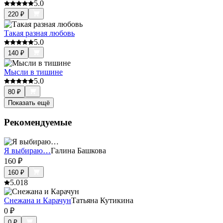
5.0
220
₽
Такая разная любовь
5.0
140
₽
Мысли в тишине
5.0
80
₽
Показать ещё
Рекомендуемые
Я выбираю…
Галина Башкова
160
₽
160
₽
5.0
18
Снежана и Карачун
Татьяна Кутикина
0
₽
0
₽