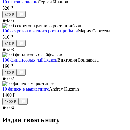
10 шагов к жизни
Сергей Иванов
520
₽
520
₽
4.0
5
100 секретов кратного роста прибыли
Мария Сергеева
516
₽
516
₽
5.0
3
100 финансовых лайфхаков
Виктория Бондарева
160
₽
160
₽
5.0
2
10 фишек в маркетинге
Andrey Kuzmin
1400
₽
1400
₽
5.0
4
Издай свою книгу