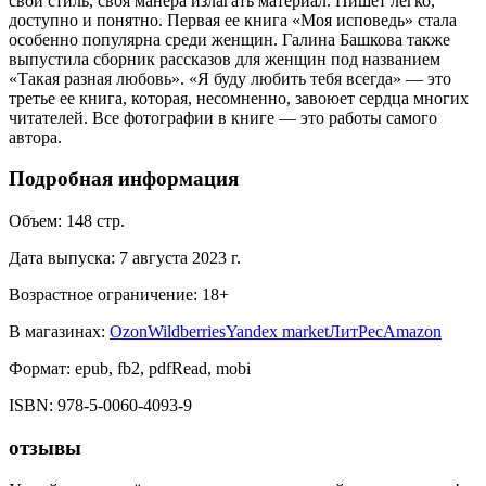
свой стиль, своя манера излагать материал. Пишет легко,
доступно и понятно. Первая ее книга «Моя исповедь» стала
особенно популярна среди женщин. Галина Башкова также
выпустила сборник рассказов для женщин под названием
«Такая разная любовь». «Я буду любить тебя всегда» — это
третье ее книга, которая, несомненно, завоюет сердца многих
читателей. Все фотографии в книге — это работы самого
автора.
Подробная информация
Объем:
148
стр.
Дата выпуска:
7 августа 2023 г.
Возрастное ограничение:
18
+
В магазинах:
Ozon
Wildberries
Yandex market
ЛитРес
Amazon
Формат:
epub, fb2, pdfRead, mobi
ISBN:
978-5-0060-4093-9
отзывы