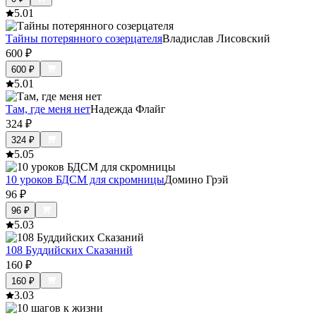
5.0
1
Тайны потерянного созерцателя
Владислав Лисовский
600
₽
600
₽
5.0
1
Там, где меня нет
Надежда Флайг
324
₽
324
₽
5.0
5
10 уроков БДСМ для скромницы
Домино Грэй
96
₽
96
₽
5.0
3
108 Буддийских Сказаний
160
₽
160
₽
3.0
3