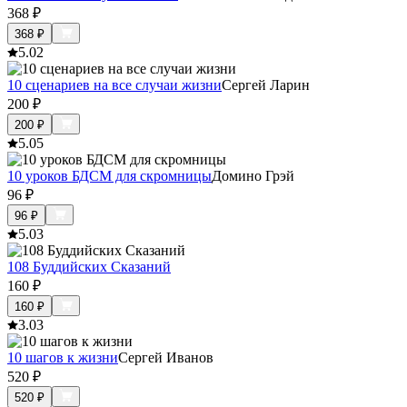
368
₽
368
₽
5.0
2
10 сценариев на все случаи жизни
Сергей Ларин
200
₽
200
₽
5.0
5
10 уроков БДСМ для скромницы
Домино Грэй
96
₽
96
₽
5.0
3
108 Буддийских Сказаний
160
₽
160
₽
3.0
3
10 шагов к жизни
Сергей Иванов
520
₽
520
₽