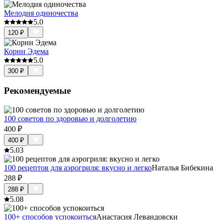
Мелодия одиночества
5.0
120
₽
Корни Эдема
5.0
300
₽
Рекомендуемые
100 советов по здоровью и долголетию
400
₽
400
₽
5.0
3
100 рецептов для аэрогриля: вкусно и легко
Наталья Бибекина
288
₽
288
₽
5.0
8
100+ способов успокоиться
Анастасия Левандовски