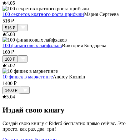
4.0
5
100 секретов кратного роста прибыли
Мария Сергеева
516
₽
516
₽
5.0
3
100 финансовых лайфхаков
Виктория Бондарева
160
₽
160
₽
5.0
2
10 фишек в маркетинге
Andrey Kuzmin
1400
₽
1400
₽
5.0
4
Издай свою книгу
Создай свою книгу с Rideró бесплатно прямо сейчас. Это
просто, как раз, два, три!
Создать книгу бесплатно