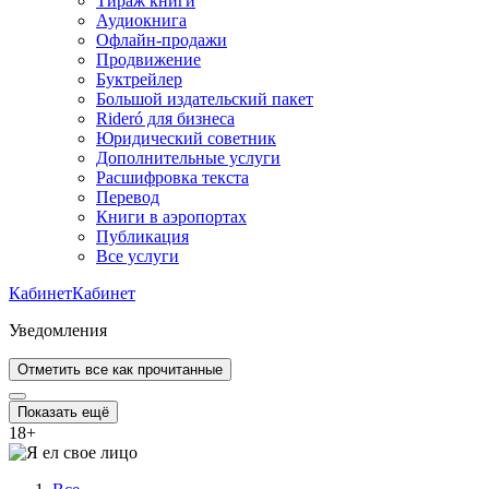
Тираж книги
Аудиокнига
Офлайн-продажи
Продвижение
Буктрейлер
Большой издательский пакет
Rideró для бизнеса
Юридический советник
Дополнительные услуги
Расшифровка текста
Перевод
Книги в аэропортах
Публикация
Все услуги
Кабинет
Кабинет
Уведомления
Отметить все как прочитанные
Показать ещё
18
+