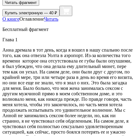
Читать фрагмент
Купить
электронную — 40 ₽
О книге
Оглавление
Читать
Бесплатный фрагмент
Глава 1
Анна дремала в тот день, когда я вошел в нашу спальню после
того, как она отвезла Уолта в аэропорт. Из-за количества того
времени которое она отсутствовала ее губы были опухшими,
я был убежден, что она делала ему длительный
минет
, пере
тем как он уехал. На самом деле, они были друг с другом, по
крайней мере, три или четыре раза в день во время его визита,
но они все еще не знали, что я знал о них. Это была загадка
для меня. Было больно, что моя жена занималась
секс
ом с
другим мужчиной прямо в моем собственном доме, и это
волновало меня, как никогда прежде. По правде говоря, часть
меня хотела, чтобы это закончилось, но часть меня хотела
продолжать испытывать это удивительное волнение. Мы с
Анной не занимались
секс
ом более недели, но, как ни
странно, я не чувствовал себя обделенным. На самом деле, я
чувствовал себя полностью
секс
уально удовлетворенным
ситуацией, как сейчас, просто боялся потерять ее и ужасно