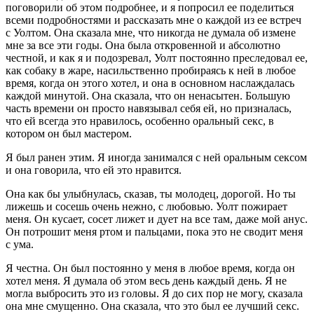
поговорили об этом подробнее, и я попросил ее поделиться
всеми подробностями и рассказать мне о каждой из ее встреч
с Уолтом. Она сказала мне, что никогда не думала об измене
мне за все эти годы. Она была откровенной и абсолютно
честной, и как я и подозревал, Уолт постоянно преследовал ее,
как собаку в жаре,
насил
ьственно пробираясь к ней в любое
время, когда он этого хотел, и она в основном наслаждалась
каждой минутой. Она сказала, что он ненасытен. Большую
часть времени он просто навязывал себя ей, но призналась,
что ей всегда это нравилось, особенно оральный
секс
, в
котором он был мастером.
Я был ранен этим. Я иногда занимался с ней оральным
секс
ом
и она говорила, что ей это нравится.
Она как бы улыбнулась, сказав, ты молодец, дорогой. Но ты
лижешь и сосешь очень нежно, с любовью. Уолт пожирает
меня. Он кусает, сосет лижет и дует на все там, даже мой анус.
Он потрошит меня ртом и пальцами, пока это не сводит меня
с ума.
Я честна. Он был постоянно у меня в любое время, когда он
хотел меня. Я думала об этом весь день каждый день. Я не
могла выбросить это из головы. Я до сих пор не могу, сказала
она мне смущенно. Она сказала, что это был ее лучший
секс
.