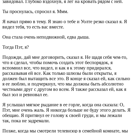
завидовал. Глубоко вздохнув, я лег на кровать рядом с ней.
Ты проснулась, спросил я. Ммм.
Я начал прямо в тему. Я знаю о тебе и Уолте резко сказал я. Я
видел тебя, то есть вас вместе.
Она стала очень неподвижной, едва дыша.
Тогда Пэт, я?
Подожди, дай мне договорить, сказал я. Не щадя себя чем-то,
что я сделал, чтобы помочь создать этот беспорядок, я
вспомнил все, что видел, и как я к этому придирался,
рассказывая ей все. Как только шлюзы были открыты, я
должен был вытащить все это. В конце я сказал ей, как сильно
я ее люблю, и подчеркнул, что мы должны быть абсолютно
честными друг с другом во всем. Я также рассказал ей, как я
был зол и ревновал ее.
Я услышал мягкое рыдание в ее горле, когда она сказала: О,
Пэт, мне очень жаль. Я никогда больше не буду этого делать. Я
обещаю. Я притянул ее голову к своей груди, и мы лежали
так, пока не задремали.
Позже, когда мы смотрели телевизор в семейной комнате, мы