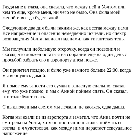
Глядя мне в глаза, она сказала, что между ней и Уолтом или
кем-то еще, кроме меня, ни чего не было. Она была моей
женой и всегда будет такой.
Следующие два дня были такими же, как всегда между нами.
Все напряжение и опасения немедленно исчезли, но спектр
возвращения Уолта нависал над нами, как гигантская тень.
Мы получили небольшую отсрочку, когда он позвонил и
сказал, что должен остаться на собрании еще на один день с
просьбой забрать его в аэропорту днем позже.
Он прилетел поздно, и было уже намного больше 22:00, когда
мы вернулись домой.
Я помог ему занести его сумки в запасную спальню, сказав
ему, что уже поздно, и мы с Анной пойдем спать. Он сказал,
что тоже будет спать.
С выключенным светом мы лежали, не касаясь, едва дыша.
Когда мы ехали из из аэропорта я заметил, что Анна почти не
смотрела на Уолта, хотя он постоянно пытался поймать ее
взгляд, и я чувствовал, как между ними нарастает
секс
уальное
напряжение.