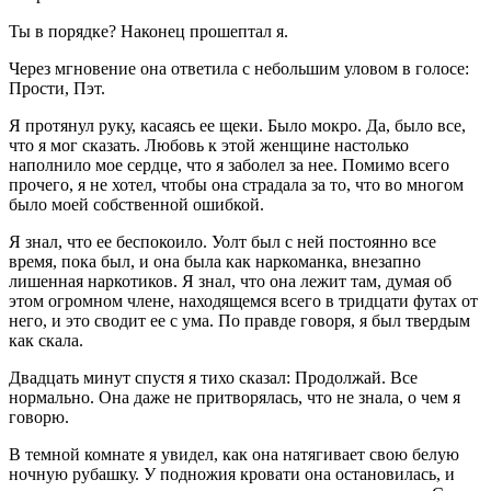
Ты в порядке? Наконец прошептал я.
Через мгновение она ответила с небольшим уловом в голосе:
Прости, Пэт.
Я протянул руку, касаясь ее щеки. Было мокро. Да, было все,
что я мог сказать. Любовь к этой женщине настолько
наполнило мое сердце, что я заболел за нее. Помимо всего
прочего, я не хотел, чтобы она страдала за то, что во многом
было моей собственной ошибкой.
Я знал, что ее беспокоило. Уолт был с ней постоянно все
время, пока был, и она была как
наркоман
ка, внезапно
лишенная
наркот
иков. Я знал, что она лежит там, думая об
этом огромном
член
е, находящемся всего в тридцати футах от
него, и это сводит ее с ума. По правде говоря, я был твердым
как скала.
Двадцать минут спустя я тихо сказал: Продолжай. Все
нормально. Она даже не притворялась, что не знала, о чем я
говорю.
В темной комнате я увидел, как она натягивает свою белую
ночную рубашку. У подножия кровати она остановилась, и