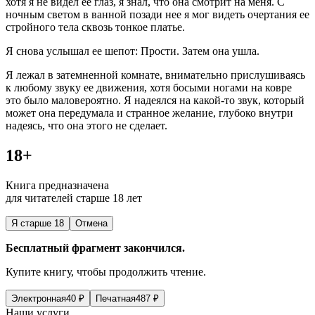
хотя я не видел ее глаз, я знал, что она смотрит на меня. С
ночным светом в ванной позади нее я мог видеть очертания ее
стройного тела сквозь тонкое платье.
Я снова услышал ее шепот: Прости. Затем она ушла.
Я лежал в затемненной комнате, внимательно прислушиваясь
к любому звуку ее движения, хотя босыми ногами на ковре
это было маловероятно. Я надеялся на какой-то звук, который
может она передумала и странное желание, глубоко внутри
надеясь, что она этого не сделает.
18+
Книга предназначена
для читателей старше 18 лет
Я старше 18
Отмена
Бесплатный фрагмент закончился.
Купите книгу, чтобы продолжить чтение.
Электронная
40
₽
Печатная
487
₽
Наши услуги