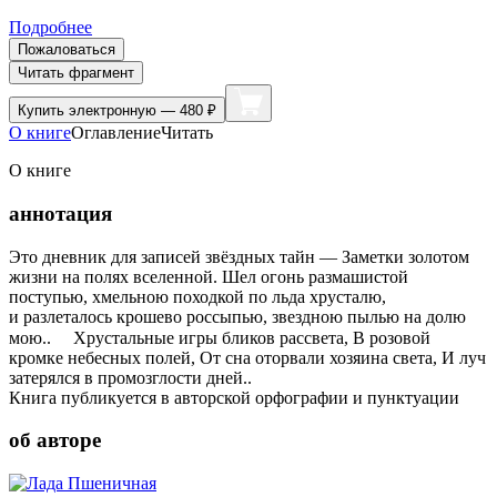
Подробнее
Пожаловаться
Читать фрагмент
Купить
электронную — 480 ₽
О книге
Оглавление
Читать
О книге
аннотация
Это дневник для записей звёздных тайн — Заметки золотом
жизни на полях вселенной. Шел огонь размашистой
поступью, хмельною походкой по льда хрусталю,
и разлеталось крошево россыпью, звездною пылью на долю
мою.. ⠀ Хрустальные игры бликов рассвета, В розовой
кромке небесных полей, От сна оторвали хозяина света, И луч
затерялся в промозглости дней..
Книга публикуется в авторской орфографии и пунктуации
об авторе