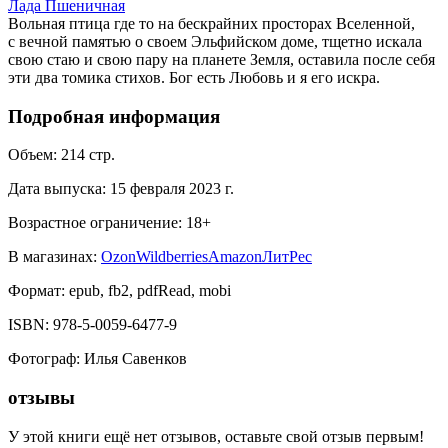
Лада Пшеничная
Вольная птица где то на бескрайних просторах Вселенной,
с вечной памятью о своем Эльфийском доме, тщетно искала
свою стаю и свою пару на планете Земля, оставила после себя
эти два томика стихов. Бог есть Любовь и я его искра.
Подробная информация
Объем:
214
стр.
Дата выпуска:
15 февраля 2023 г.
Возрастное ограничение:
18
+
В магазинах:
Ozon
Wildberries
Amazon
ЛитРес
Формат:
epub, fb2, pdfRead, mobi
ISBN:
978-5-0059-6477-9
Фотограф
:
Илья Савенков
отзывы
У этой книги ещё нет отзывов, оставьте свой отзыв первым!