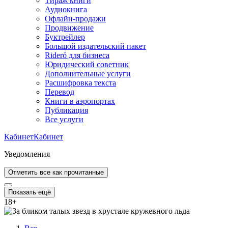
Тираж книги
Аудиокнига
Офлайн-продажи
Продвижение
Буктрейлер
Большой издательский пакет
Rideró для бизнеса
Юридический советник
Дополнительные услуги
Расшифровка текста
Перевод
Книги в аэропортах
Публикация
Все услуги
Кабинет
Кабинет
Уведомления
Отметить все как прочитанные
Показать ещё
18
+