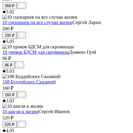
368
₽
5.0
2
10 сценариев на все случаи жизни
Сергей Ларин
200
₽
200
₽
5.0
5
10 уроков БДСМ для скромницы
Домино Грэй
96
₽
96
₽
5.0
3
108 Буддийских Сказаний
160
₽
160
₽
3.0
3
10 шагов к жизни
Сергей Иванов
520
₽
520
₽
4.0
5