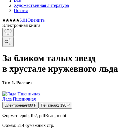
Все
Художественная литература
Поэзия
5.0
1
Оценить
Электронная книга
За бликом талых звезд
в хрустале кружевного льда
Том 1. Рассвет
Лада Пшеничная
Электронная
480
₽
Печатная
2 198
₽
Формат:
epub, fb2, pdfRead, mobi
Объем:
214
бумажных стр.