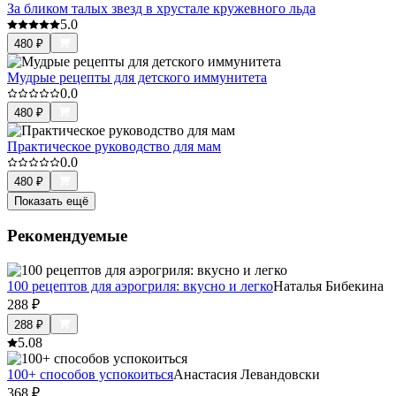
За бликом талых звезд в хрустале кружевного льда
5.0
480
₽
Мудрые рецепты для детского иммунитета
0.0
480
₽
Практическое руководство для мам
0.0
480
₽
Показать ещё
Рекомендуемые
100 рецептов для аэрогриля: вкусно и легко
Наталья Бибекина
288
₽
288
₽
5.0
8
100+ способов успокоиться
Анастасия Левандовски
368
₽