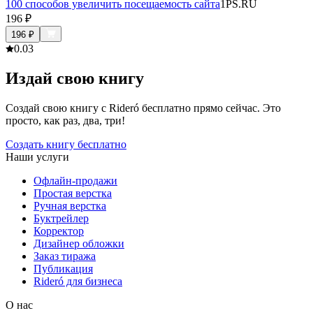
100 способов увеличить посещаемость сайта
1PS.RU
196
₽
196
₽
0.0
3
Издай свою книгу
Создай свою книгу с Rideró бесплатно прямо сейчас. Это
просто, как раз, два, три!
Создать книгу бесплатно
Наши услуги
Офлайн-продажи
Простая верстка
Ручная верстка
Буктрейлер
Корректор
Дизайнер обложки
Заказ тиража
Публикация
Rideró для бизнеса
О нас