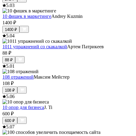
5.0
3
10 фишек в маркетинге
Andrey Kuzmin
1400
₽
1400
₽
5.0
4
1011 упражнений со скакалкой
Артем Патрикеев
88
₽
88
₽
5.0
1
108 отражений
Максим Мейстер
108
₽
108
₽
5.0
6
10 опор для бизнеса
J. Ti
600
₽
600
₽
5.0
7