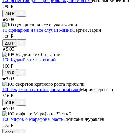
100 рецептов для аэрогриля: вкусно и легко
Наталья Бибекина
288
₽
288
₽
5.0
8
10 сценариев на все случаи жизни
Сергей Ларин
200
₽
200
₽
5.0
5
108 Буддийских Сказаний
160
₽
160
₽
3.0
3
100 секретов кратного роста прибыли
Мария Сергеева
516
₽
516
₽
5.0
3
100 мифов о Марафоне. Часть 2
Михаил Журавлев
272
₽
272
₽