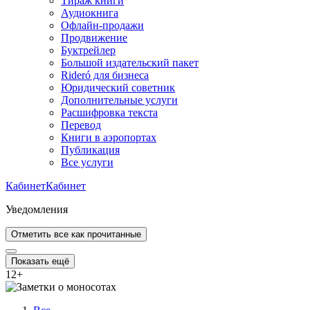
Тираж книги
Аудиокнига
Офлайн-продажи
Продвижение
Буктрейлер
Большой издательский пакет
Rideró для бизнеса
Юридический советник
Дополнительные услуги
Расшифровка текста
Перевод
Книги в аэропортах
Публикация
Все услуги
Кабинет
Кабинет
Уведомления
Отметить все как прочитанные
Показать ещё
12
+