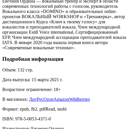
Евгения Ордина — вокальный тренер и эксперт в области
современных технологий работы с голосом, руководитель
Вокального класса «DOMINO» и образовательных online-
проектов ВОКАЛЬНЫЙ WORKSHOP и «Тренажерка», автор
дистанционного Курса «Ключ к твоему голосу» для
вокалистов и преподавателей вокала, Член международной
организации Estill Voice international, Сертифицированный
EFP, Член международной ассоциации преподавателей вокала
IATS. В январе 2020 года вышла первая книга автора
«Современные вокальные техники».
Подробная информация
Объем:
132
стр.
Дата выпуска:
15 марта 2021 г.
Возрастное ограничение:
18
+
В магазинах:
ЛитРес
Ozon
Amazon
Wildberries
Формат:
epub, fb2, pdfRead, mobi
ISBN:
978-5-0053-4371-0
Иллюстрaтор
:
Евгения Ордина