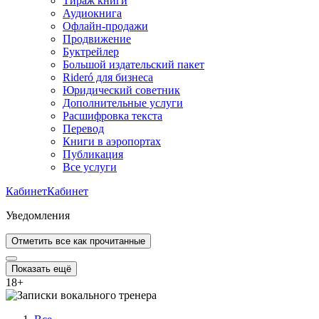
Тираж книги
Аудиокнига
Офлайн-продажи
Продвижение
Буктрейлер
Большой издательский пакет
Rideró для бизнеса
Юридический советник
Дополнительные услуги
Расшифровка текста
Перевод
Книги в аэропортах
Публикация
Все услуги
Кабинет
Кабинет
Уведомления
Отметить все как прочитанные
Показать ещё
18
+