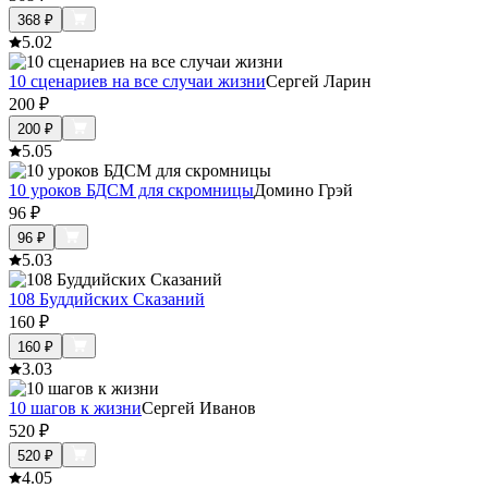
368
₽
5.0
2
10 сценариев на все случаи жизни
Сергей Ларин
200
₽
200
₽
5.0
5
10 уроков БДСМ для скромницы
Домино Грэй
96
₽
96
₽
5.0
3
108 Буддийских Сказаний
160
₽
160
₽
3.0
3
10 шагов к жизни
Сергей Иванов
520
₽
520
₽
4.0
5