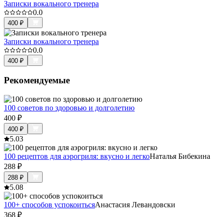
Записки вокального тренера
0.0
400
₽
Записки вокального тренера
0.0
400
₽
Рекомендуемые
100 советов по здоровью и долголетию
400
₽
400
₽
5.0
3
100 рецептов для аэрогриля: вкусно и легко
Наталья Бибекина
288
₽
288
₽
5.0
8
100+ способов успокоиться
Анастасия Левандовски
368
₽