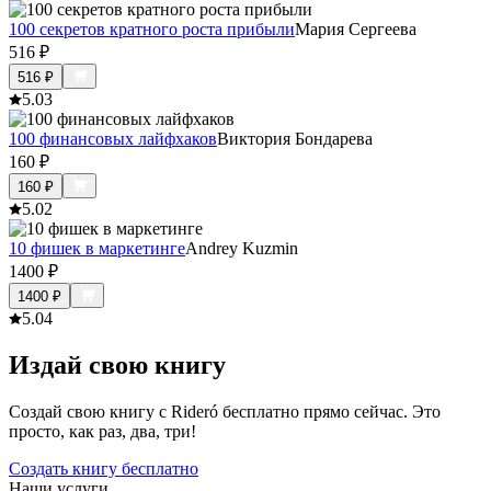
100 секретов кратного роста прибыли
Мария Сергеева
516
₽
516
₽
5.0
3
100 финансовых лайфхаков
Виктория Бондарева
160
₽
160
₽
5.0
2
10 фишек в маркетинге
Andrey Kuzmin
1400
₽
1400
₽
5.0
4
Издай свою книгу
Создай свою книгу с Rideró бесплатно прямо сейчас. Это
просто, как раз, два, три!
Создать книгу бесплатно
Наши услуги