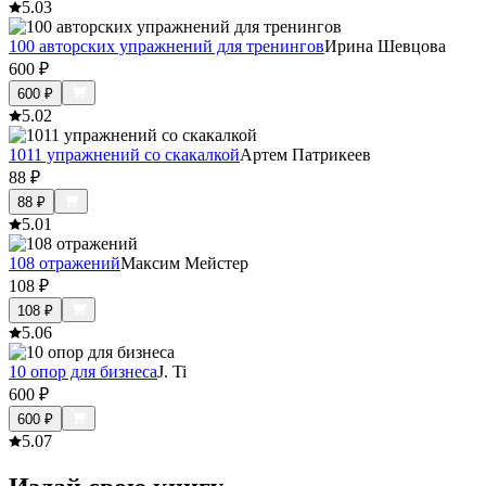
5.0
3
100 авторских упражнений для тренингов
Ирина Шевцова
600
₽
600
₽
5.0
2
1011 упражнений со скакалкой
Артем Патрикеев
88
₽
88
₽
5.0
1
108 отражений
Максим Мейстер
108
₽
108
₽
5.0
6
10 опор для бизнеса
J. Ti
600
₽
600
₽
5.0
7