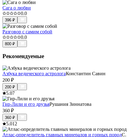
Сага о любви
0.0
396
₽
Разговор с самим собой
0.0
800
₽
Рекомендуемые
Азбука ведического астролога
Константин Савин
200
₽
200
₽
5.0
7
Гир-Лили и его друзья
Рушания Зиннатова
360
₽
360
₽
5.0
12
Атлас-определитель главных минералов и горных пород
С.