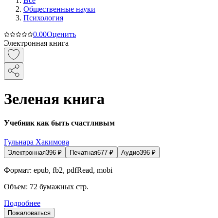
Все
Общественные науки
Психология
0.0
0
Оценить
Электронная книга
Зеленая книга
Учебник как быть счастливым
Гульнара Хакимова
Электронная
396
₽
Печатная
677
₽
Аудио
396
₽
Формат:
epub, fb2, pdfRead, mobi
Объем:
72
бумажных стр.
Подробнее
Пожаловаться