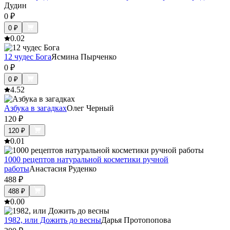
Дудин
0
₽
0
₽
0.0
2
12 чудес Бога
Ясмина Пырченко
0
₽
0
₽
4.5
2
Азбука в загадках
Олег Черный
120
₽
120
₽
0.0
1
1000 рецептов натуральной косметики ручной
работы
Анастасия Руденко
488
₽
488
₽
0.0
0
1982, или Дожить до весны
Дарья Протопопова