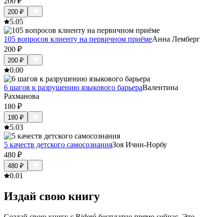
200
₽
200
₽
5.0
5
105 вопросов клиенту на первичном приёме
Анна Лемберг
200
₽
200
₽
0.0
0
6 шагов к разрушению языкового барьера
Валентина
Рахманова
180
₽
180
₽
5.0
3
5 качеств детского самосознания
Зоя Ичин-Норбу
480
₽
480
₽
0.0
1
Издай свою книгу
Создай свою книгу с Rideró бесплатно прямо сейчас. Это