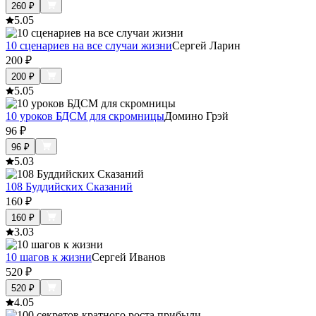
260
₽
5.0
5
10 сценариев на все случаи жизни
Сергей Ларин
200
₽
200
₽
5.0
5
10 уроков БДСМ для скромницы
Домино Грэй
96
₽
96
₽
5.0
3
108 Буддийских Сказаний
160
₽
160
₽
3.0
3
10 шагов к жизни
Сергей Иванов
520
₽
520
₽
4.0
5