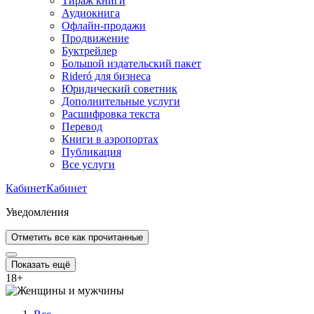
Тираж книги
Аудиокнига
Офлайн-продажи
Продвижение
Буктрейлер
Большой издательский пакет
Rideró для бизнеса
Юридический советник
Дополнительные услуги
Расшифровка текста
Перевод
Книги в аэропортах
Публикация
Все услуги
Кабинет
Кабинет
Уведомления
Отметить все как прочитанные
Показать ещё
18
+