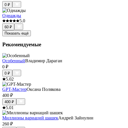
0
₽
Однажды
5.0
60
₽
Показать ещё
Рекомендуемые
Особенный
Владимир Дараган
0
₽
0
₽
5.0
2
GPT-Мастер
Оксана Полякова
400
₽
400
₽
5.0
1
Миллионы вариаций шашек
Андрей Зайнулин
260
₽