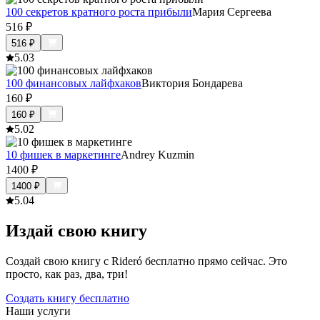
100 секретов кратного роста прибыли
Мария Сергеева
516
₽
516
₽
5.0
3
100 финансовых лайфхаков
Виктория Бондарева
160
₽
160
₽
5.0
2
10 фишек в маркетинге
Andrey Kuzmin
1400
₽
1400
₽
5.0
4
Издай свою книгу
Создай свою книгу с Rideró бесплатно прямо сейчас. Это
просто, как раз, два, три!
Создать книгу бесплатно
Наши услуги