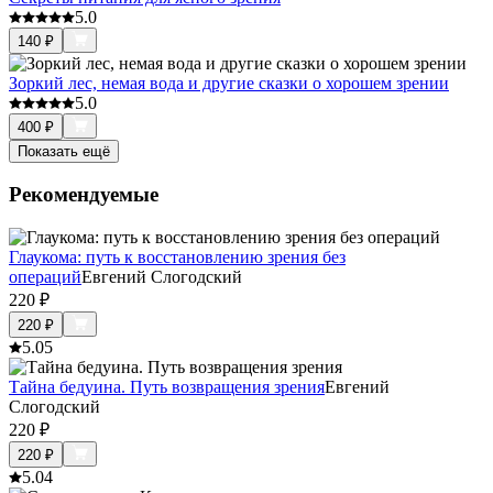
5.0
140
₽
Зоркий лес, немая вода и другие сказки о хорошем зрении
5.0
400
₽
Показать ещё
Рекомендуемые
Глаукома: путь к восстановлению зрения без
операций
Евгений Слогодский
220
₽
220
₽
5.0
5
Тайна бедуина. Путь возвращения зрения
Евгений
Слогодский
220
₽
220
₽
5.0
4