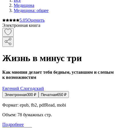
Все
Медицина
Медицина: общее
5.0
5
Оценить
Электронная книга
Жизнь в минус три
Как миопия делает тебя бедным, уставшим и слепым
к возможностям
Евгений Слогодский
Электронная
300
₽
Печатная
650
₽
Формат:
epub, fb2, pdfRead, mobi
Объем:
78
бумажных стр.
Подробнее