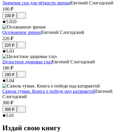
Значение сна для чёткости зрения
Евгений Слогодский
100
₽
100
₽
5.0
10
Осознанное зрение
Евгений Слогодский
220
₽
220
₽
5.0
3
Целостное здоровье глаз
Евгений Слогодский
180
₽
180
₽
5.0
4
Сквозь туман. Книга о победе над катарактой
Евгений
Слогодский
300
₽
300
₽
5.0
1
Издай свою книгу