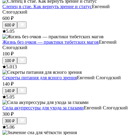
Слепец в стае. Как вернуть зрение и статус
Евгений
Слогодский
600
₽
600
₽
5.0
5
Жизнь без очков — практики тибетских магов
Евгений
Слогодский
100
₽
100
₽
5.0
13
Секреты питания для ясного зрения
Евгений Слогодский
140
₽
140
₽
5.0
5
Сила акупрессуры для ухода за глазами
Евгений Слогодский
300
₽
300
₽
5.0
6