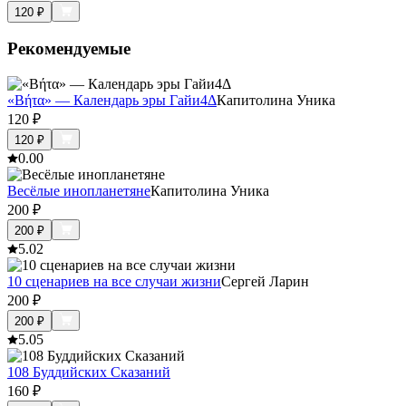
120
₽
Рекомендуемые
«Βήτα» — Календарь эры Гайи4Δ
Капитолина Уника
120
₽
120
₽
0.0
0
Весёлые инопланетяне
Капитолина Уника
200
₽
200
₽
5.0
2
10 сценариев на все случаи жизни
Сергей Ларин
200
₽
200
₽
5.0
5
108 Буддийских Сказаний
160
₽