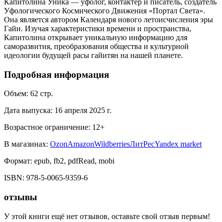
Капитолина Уника — уфолог, контактёр и писатель, создатель
Уфологического Космического Движения «Портал Света».
Она является автором Календаря нового летоисчисления эры
Гайи. Изучая характеристики времени и пространства,
Капитолина открывает уникальную информацию для
саморазвития, преобразования общества и культурной
идеологии будущей расы гайитян на нашей планете.
Подробная информация
Объем:
62
стр.
Дата выпуска:
16 апреля 2025 г.
Возрастное ограничение:
12
+
В магазинах:
Ozon
Amazon
Wildberries
ЛитРес
Yandex market
Формат:
epub, fb2, pdfRead, mobi
ISBN:
978-5-0065-9359-6
отзывы
У этой книги ещё нет отзывов, оставьте свой отзыв первым!