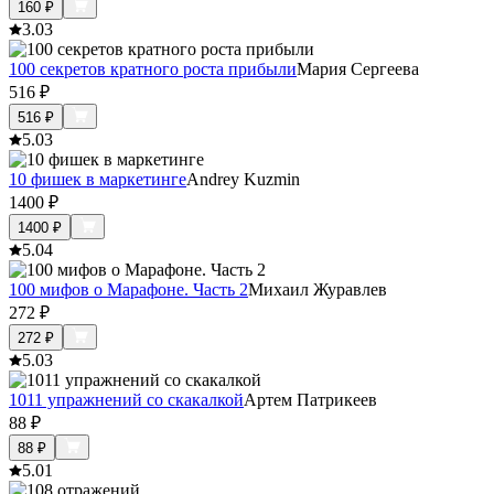
160
₽
3.0
3
100 секретов кратного роста прибыли
Мария Сергеева
516
₽
516
₽
5.0
3
10 фишек в маркетинге
Andrey Kuzmin
1400
₽
1400
₽
5.0
4
100 мифов о Марафоне. Часть 2
Михаил Журавлев
272
₽
272
₽
5.0
3
1011 упражнений со скакалкой
Артем Патрикеев
88
₽
88
₽
5.0
1