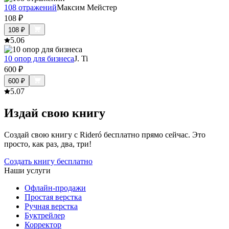
108 отражений
Максим Мейстер
108
₽
108
₽
5.0
6
10 опор для бизнеса
J. Ti
600
₽
600
₽
5.0
7
Издай свою книгу
Создай свою книгу с Rideró бесплатно прямо сейчас. Это
просто, как раз, два, три!
Создать книгу бесплатно
Наши услуги
Офлайн-продажи
Простая верстка
Ручная верстка
Буктрейлер
Корректор