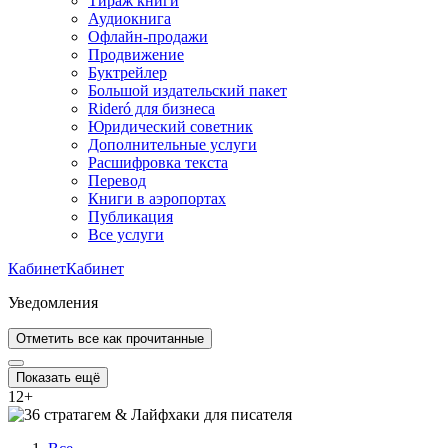
Тираж книги
Аудиокнига
Офлайн-продажи
Продвижение
Буктрейлер
Большой издательский пакет
Rideró для бизнеса
Юридический советник
Дополнительные услуги
Расшифровка текста
Перевод
Книги в аэропортах
Публикация
Все услуги
Кабинет
Кабинет
Уведомления
Отметить все как прочитанные
Показать ещё
12
+