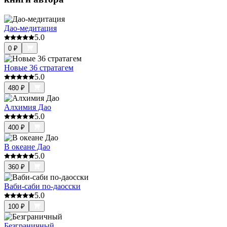
Дао-медитация
5.0
0
₽
Новые 36 стратагем
5.0
480
₽
Алхимия Дао
5.0
400
₽
В океане Дао
5.0
360
₽
Ваби-саби по-даосски
5.0
100
₽
Безграничный