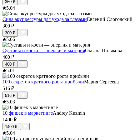
360
₽
5.0
4
Сила акупрессуры для ухода за глазами
Евгений Слогодский
300
₽
300
₽
5.0
6
Суставы и кости — энергия и материя
Оксана Полякова
400
₽
400
₽
5.0
1
100 секретов кратного роста прибыли
Мария Сергеева
516
₽
516
₽
5.0
3
10 фишек в маркетинге
Andrey Kuzmin
1400
₽
1400
₽
5.0
4