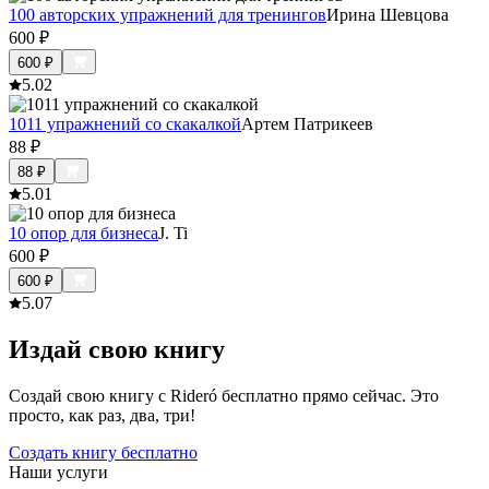
100 авторских упражнений для тренингов
Ирина Шевцова
600
₽
600
₽
5.0
2
1011 упражнений со скакалкой
Артем Патрикеев
88
₽
88
₽
5.0
1
10 опор для бизнеса
J. Ti
600
₽
600
₽
5.0
7
Издай свою книгу
Создай свою книгу с Rideró бесплатно прямо сейчас. Это
просто, как раз, два, три!
Создать книгу бесплатно
Наши услуги