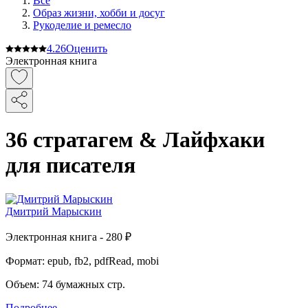
Все
Образ жизни, хобби и досуг
Рукоделие и ремесло
4.2
6
Оценить
Электронная книга
36 стратагем & Лайфхаки
для писателя
Дмитрий Марыскин
Электронная
книга -
280 ₽
Формат:
epub, fb2, pdfRead, mobi
Объем:
74
бумажных стр.
Подробнее