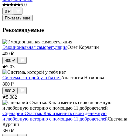
5.0
0
₽
Показать ещё
Рекомендуемые
Эмоциональная саморегуляция
Олег Корчагин
400
₽
400
₽
5.0
3
Система, которой у тебя нет
Анастасия Назипова
800
₽
800
₽
5.0
82
Сценарий Счастья. Как изменить свою денежную
и любовную историю с помощью 11 добродетелей
Светлана
Курсиш
360
₽