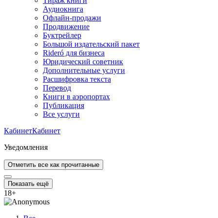
Тираж книги
Аудиокнига
Офлайн-продажи
Продвижение
Буктрейлер
Большой издательский пакет
Rideró для бизнеса
Юридический советник
Дополнительные услуги
Расшифровка текста
Перевод
Книги в аэропортах
Публикация
Все услуги
Кабинет
Кабинет
Уведомления
Отметить все как прочитанные
Показать ещё
18
+