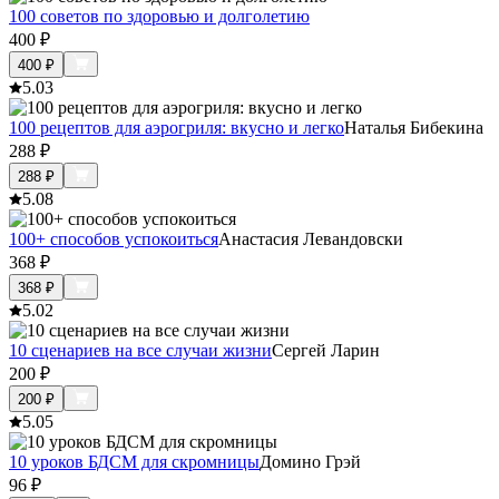
100 советов по здоровью и долголетию
400
₽
400
₽
5.0
3
100 рецептов для аэрогриля: вкусно и легко
Наталья Бибекина
288
₽
288
₽
5.0
8
100+ способов успокоиться
Анастасия Левандовски
368
₽
368
₽
5.0
2
10 сценариев на все случаи жизни
Сергей Ларин
200
₽
200
₽
5.0
5
10 уроков БДСМ для скромницы
Домино Грэй
96
₽