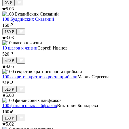
96
₽
5.0
3
108 Буддийских Сказаний
160
₽
160
₽
3.0
3
10 шагов к жизни
Сергей Иванов
520
₽
520
₽
4.0
5
100 секретов кратного роста прибыли
Мария Сергеева
516
₽
516
₽
5.0
3
100 финансовых лайфхаков
Виктория Бондарева
160
₽
160
₽
5.0
2