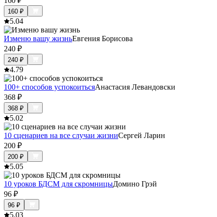
160
₽
160
₽
5.0
4
Изменю вашу жизнь
Евгения Борисова
240
₽
240
₽
4.7
9
100+ способов успокоиться
Анастасия Левандовски
368
₽
368
₽
5.0
2
10 сценариев на все случаи жизни
Сергей Ларин
200
₽
200
₽
5.0
5
10 уроков БДСМ для скромницы
Домино Грэй
96
₽
96
₽
5.0
3