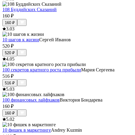
108 Буддийских Сказаний
160
₽
160
₽
3.0
3
10 шагов к жизни
Сергей Иванов
520
₽
520
₽
4.0
5
100 секретов кратного роста прибыли
Мария Сергеева
516
₽
516
₽
5.0
3
100 финансовых лайфхаков
Виктория Бондарева
160
₽
160
₽
5.0
2
10 фишек в маркетинге
Andrey Kuzmin