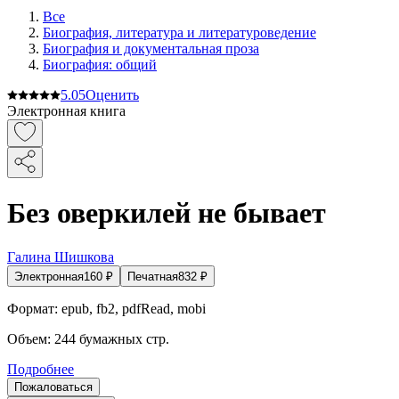
Все
Биография, литература и литературоведение
Биография и документальная проза
Биография: общий
5.0
5
Оценить
Электронная книга
Без оверкилей не бывает
Галина Шишкова
Электронная
160
₽
Печатная
832
₽
Формат:
epub, fb2, pdfRead, mobi
Объем:
244
бумажных стр.
Подробнее
Пожаловаться