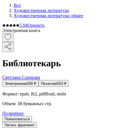
Все
Художественная литература
Художественная литература: общее
5.0
4
Оценить
Электронная книга
Библиотекарь
Светлана Сазонова
Электронная
200
₽
Печатная
553
₽
Формат:
epub, fb2, pdfRead, mobi
Объем:
38
бумажных стр.
Подробнее
Пожаловаться
Читать фрагмент