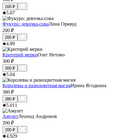
160
₽
5.0
7
Фукуро: девочка-сова
Лина Орквуд
200
₽
200
₽
4.8
9
Критерий мерки
Олег Нетово
300
₽
300
₽
5.0
4
Королевы и разноцветная магия
Ирина Ягодкина
380
₽
380
₽
5.0
11
Амулет
Леонид Андронов
200
₽
200
₽
4.9
29