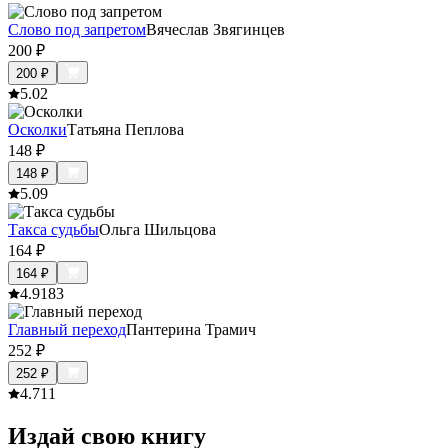
Слово под запретом
Вячеслав Звягинцев
200
₽
200
₽
5.0
2
Осколки
Татьяна Пеплова
148
₽
148
₽
5.0
9
Такса судьбы
Ольга Шильцова
164
₽
164
₽
4.9
183
Главный переход
Пантерина Трамич
252
₽
252
₽
4.7
11
Издай свою книгу