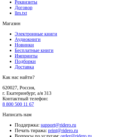
Реквизиты
Договор
llm.txt
Магазин
Электронные книги
Аудиокниги
Новинки
Бесплатные книги
Импринты
Подборки
Доставка
Как нас найти?
620027
,
Россия
,
г. Екатеринбург, а/я 313
Контактный телефон
:
8 800 500 11 67
Написать нам
Поддержка
:
support@ridero.ru
Печать тиража
:
print@ridero.ru
Вопросы по услугам
:
order@ridero.ru