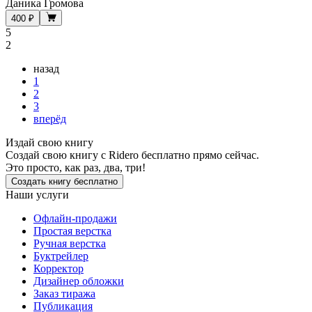
Даника Громова
400 ₽
5
2
назад
1
2
3
вперёд
Издай свою книгу
Создай свою книгу с Ridero бесплатно прямо сейчас.
Это просто, как раз, два, три!
Создать книгу бесплатно
Наши услуги
Офлайн-продажи
Простая верстка
Ручная верстка
Буктрейлер
Корректор
Дизайнер обложки
Заказ тиража
Публикация