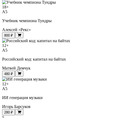
18
+
A5
Учебник чемпиона Тундры
Алексей «Рекс»
800 ₽
12
+
A5
Российский код: капитал на байтах
Матвей Демчук
480 ₽
12
+
A5
ИИ генерация музыки
Игорь Барсуков
280 ₽
5