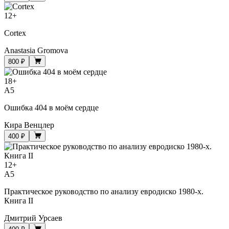
12
+
Cortex
Anastasia Gromova
800 ₽
18
+
A5
Ошибка 404 в моём сердце
Кира Венцлер
400 ₽
12
+
A5
Практическое руководство по анализу евродиско 1980-х.
Книга II
Дмитрий Урсаев