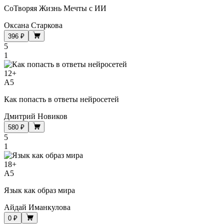
СоТворяя Жизнь Мечты с ИИ
Оксана Старкова
396 ₽
5
1
12
+
A5
Как попасть в ответы нейросетей
Дмитрий Новиков
580 ₽
5
1
18
+
A5
Язык как образ мира
Айдай Иманкулова
0 ₽