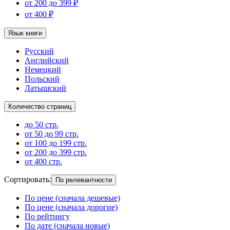
от 200 до 399 ₽
от 400 ₽
Язык книги
Русский
Английский
Немецкий
Польский
Латышский
Количество страниц
до 50 стр.
от 50 до 99 стр.
от 100 до 199 стр.
от 200 до 399 стр.
от 400 стр.
Сортировать
:
По релевантности
По цене (сначала дешевые)
По цене (сначала дорогие)
По рейтингу
По дате (сначала новые)