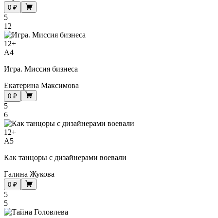
0 ₽
5
12
12
+
A4
Игра. Миссия бизнеса
Екатерина Максимова
0 ₽
5
6
12
+
A5
Как танцоры с дизайнерами воевали
Галина Жукова
0 ₽
5
5