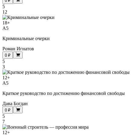
0 ₽
5
12
18
+
A5
Криминальные очерки
Роман Игнатов
0 ₽
5
3
12
+
A5
Краткое руководство по достижению финансовой свободы
Дава Богдан
0 ₽
5
7
12
+