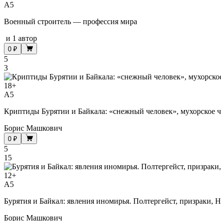
A5
Военный строитель — профессия мира
и
1 автор
0 ₽
5
3
18
+
A5
Криптиды Бурятии и Байкала: «снежный человек», мухорское 
Борис Машкович
0 ₽
5
15
12
+
A5
Бурятия и Байкал: явления иномирья. Полтергейст, призраки,
Борис Машкович