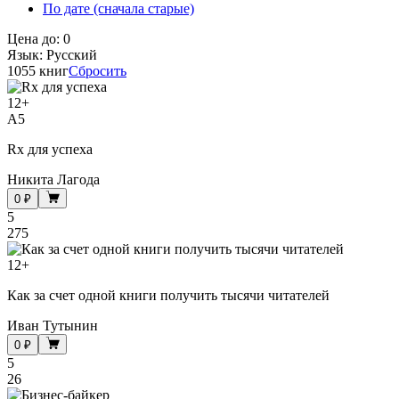
По дате (сначала старые)
Цена до
:
0
Язык
:
Русский
1055 книг
Сбросить
12
+
A5
Rx для успеха
Никита Лагода
0 ₽
5
275
12
+
Как за счет одной книги получить тысячи читателей
Иван Тутынин
0 ₽
5
26