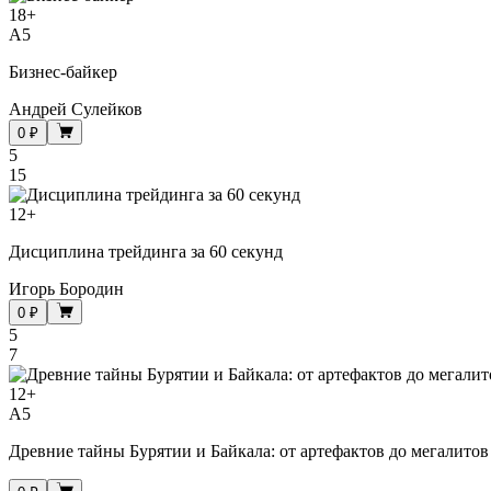
18
+
A5
Бизнес-байкер
Андрей Сулейков
0 ₽
5
15
12
+
Дисциплина трейдинга за 60 секунд
Игорь Бородин
0 ₽
5
7
12
+
A5
Древние тайны Бурятии и Байкала: от артефактов до мегалитов