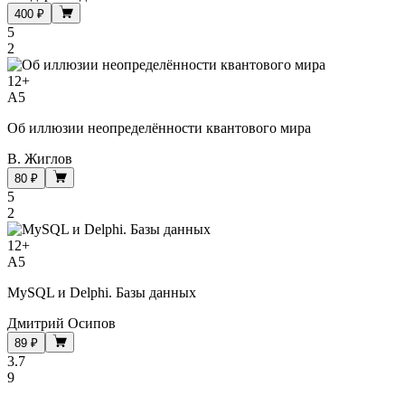
400 ₽
5
2
12
+
A5
Об иллюзии неопределённости квантового мира
В. Жиглов
80 ₽
5
2
12
+
A5
MySQL и Delphi. Базы данных
Дмитрий Осипов
89 ₽
3.7
9