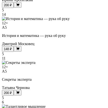
200 ₽
5
14
12
+
A5
История и математика — рука об руку
Дмитрий Московец
148 ₽
5
11
12
+
A5
Секреты эксперта
Татьяна Чернова
200 ₽
5
6