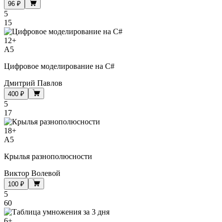
96 ₽
5
15
12
+
A5
Цифровое моделирование на C#
Дмитрий Павлов
400 ₽
5
17
18
+
A5
Крылья разнополюсности
Виктор Волевой
100 ₽
5
60
6
+