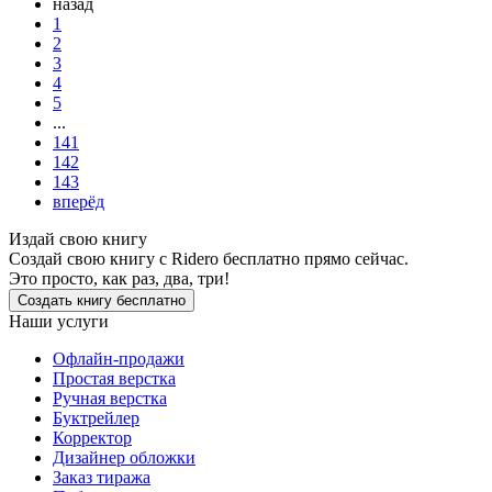
назад
1
2
3
4
5
...
141
142
143
вперёд
Издай свою книгу
Создай свою книгу с Ridero бесплатно прямо сейчас.
Это просто, как раз, два, три!
Создать книгу бесплатно
Наши услуги
Офлайн-продажи
Простая верстка
Ручная верстка
Буктрейлер
Корректор
Дизайнер обложки
Заказ тиража