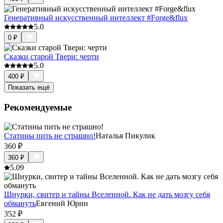
Генеративный искусственный интеллект #Forge&flux
5.0
0
₽
Сказки старой Твери: черти
5.0
400
₽
Показать ещё
Рекомендуемые
Статины пить не страшно!
Наталья Пикулик
360
₽
360
₽
5.0
9
Шнурки, свитер и тайны Вселенной. Как не дать мозгу себя
обмануть
Евгений Юрин
352
₽