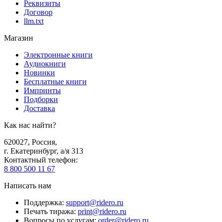
Реквизиты
Договор
llm.txt
Магазин
Электронные книги
Аудиокниги
Новинки
Бесплатные книги
Импринты
Подборки
Доставка
Как нас найти?
620027
,
Россия
,
г. Екатеринбург, а/я 313
Контактный телефон
:
8 800 500 11 67
Написать нам
Поддержка
:
support@ridero.ru
Печать тиража
:
print@ridero.ru
Вопросы по услугам
:
order@ridero.ru