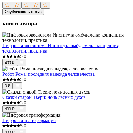
Опубликовать отзыв
книги автора
Цифровая экосистема Института омбудсмена: концепция,
технологии, практика
5.0
400
₽
Робот Рома: последняя надежда человечества
5.0
0
₽
Сказки старой Твери: ночь лесных духов
5.0
400
₽
Цифровая трансформация
5.0
400
₽