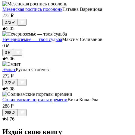
Мезенская роспись посолонь
Татьяна Варенцова
272
₽
272
₽
5.0
5
Нечерноземье — твоя судьба
Максим Селиванов
0
₽
0
₽
5.0
6
Эмпат
Руслан Стойчев
272
₽
272
₽
5.0
8
Соликамские порталы времени
Вика Ковалёва
288
₽
288
₽
4.7
6
Издай свою книгу