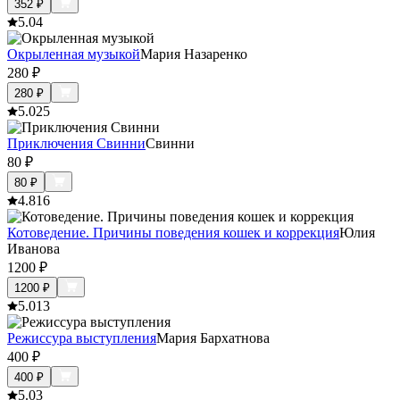
352
₽
5.0
4
Окрыленная музыкой
Мария Назаренко
280
₽
280
₽
5.0
25
Приключения Свинни
Свинни
80
₽
80
₽
4.8
16
Котоведение. Причины поведения кошек и коррекция
Юлия
Иванова
1200
₽
1200
₽
5.0
13
Режиссура выступления
Мария Бархатнова
400
₽
400
₽
5.0
3