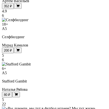
Артём Васильев
352 ₽
4.9
6
18
+
A5
Селфбилдинг
Мурад Камалов
200 ₽
5
6
6
+
A5
Stafford Gambit
Наталья Рябова
80 ₽
5
22