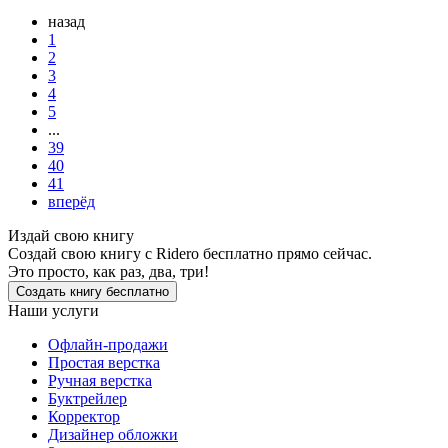
назад
1
2
3
4
5
...
39
40
41
вперёд
Издай свою книгу
Создай свою книгу с Ridero бесплатно прямо сейчас.
Это просто, как раз, два, три!
Создать книгу бесплатно
Наши услуги
Офлайн-продажи
Простая верстка
Ручная верстка
Буктрейлер
Корректор
Дизайнер обложки