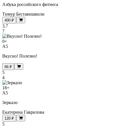
Азбука российского фитнеса
Тимур Беставишвили
400 ₽
3.7
7
0
+
A5
Вкусно! Полезно!
66 ₽
5
4
18
+
A5
Зеркало
Екатерина Гаврилова
120 ₽
5