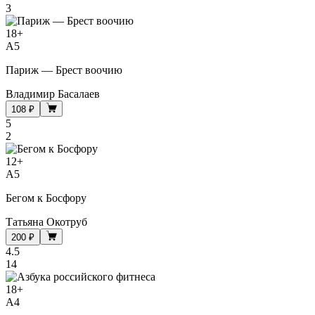
3
18
+
A5
Париж — Брест воочию
Владимир Басалаев
108 ₽
5
2
12
+
A5
Бегом к Босфору
Татьяна Окотруб
200 ₽
4.5
14
18
+
A4