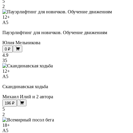
5
2
12
+
A5
Пауэрлифтинг для новичков. Обучение движениям
Юлия Мельникова
0 ₽
4.9
35
12
+
A5
Скандинавская ходьба
Михаил Илий
и
2 автора
196 ₽
5
2
18
+
A5