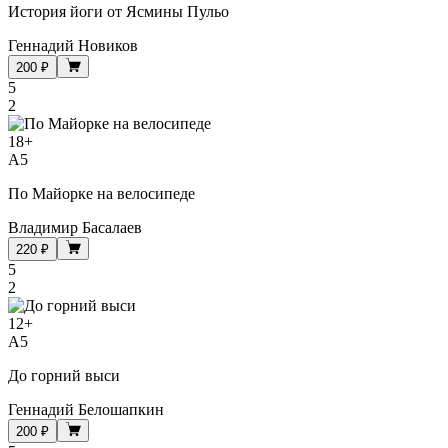
История йоги от Ясмины Пульо
Геннадий Новиков
200 ₽
5
2
18
+
A5
По Майорке на велосипеде
Владимир Басалаев
220 ₽
5
2
12
+
A5
До горний выси
Геннадий Белошапкин
200 ₽