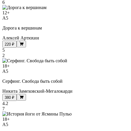
6
12
+
A5
Дорога к вершинам
Алексей Артюхин
220 ₽
5
2
18
+
A5
Серфинг. Свобода быть собой
Никита Замеховский-Мегалокарди
380 ₽
4.2
7
18
+
A5