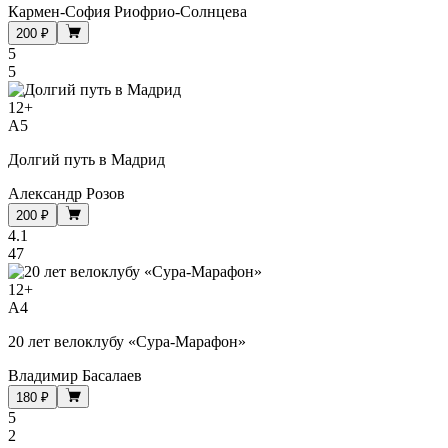
Кармен-София Риофрио-Солнцева
200 ₽
5
5
12
+
A5
Долгий путь в Мадрид
Александр Розов
200 ₽
4.1
47
12
+
A4
20 лет велоклубу «Сура-Марафон»
Владимир Басалаев
180 ₽
5
2