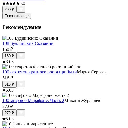
5.0
200
₽
Показать ещё
Рекомендуемые
108 Буддийских Сказаний
160
₽
160
₽
3.0
3
100 секретов кратного роста прибыли
Мария Сергеева
516
₽
516
₽
5.0
3
100 мифов о Марафоне. Часть 2
Михаил Журавлев
272
₽
272
₽
5.0
3