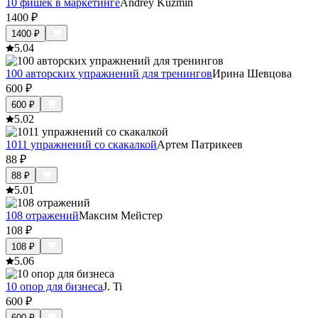
10 фишек в маркетинге
Andrey Kuzmin
1400
₽
1400
₽
5.0
4
100 авторских упражнений для тренингов
Ирина Шевцова
600
₽
600
₽
5.0
2
1011 упражнений со скакалкой
Артем Патрикеев
88
₽
88
₽
5.0
1
108 отражений
Максим Мейстер
108
₽
108
₽
5.0
6
10 опор для бизнеса
J. Ti
600
₽
600
₽