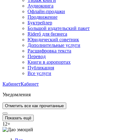
Тираж книги
Аудиокнига
Офлайн-продажи
Продвижение
Буктрейлер
Большой издательский пакет
Rideró для бизнеса
Юридический советник
Дополнительные услуги
Расшифровка текста
Перевод
Книги в аэропортах
Публикация
Все услуги
Кабинет
Кабинет
Уведомления
Отметить все как прочитанные
Показать ещё
12
+