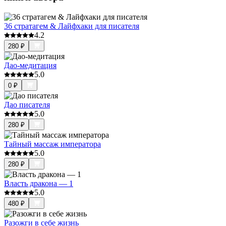
36 стратагем & Лайфхаки для писателя
4.2
280
₽
Дао-медитация
5.0
0
₽
Дао писателя
5.0
280
₽
Тайный массаж императора
5.0
280
₽
Власть дракона — 1
5.0
480
₽
Разожги в себе жизнь