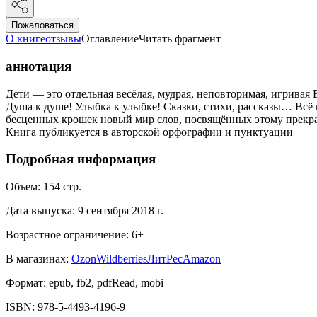
Пожаловаться
О книге
отзывы
Оглавление
Читать фрагмент
аннотация
Дети — это отдельная весёлая, мудрая, неповторимая, игривая
Душа к душе! Улыбка к улыбке! Сказки, стихи, рассказы… Всё
бесценных крошек новый мир слов, посвящённых этому прекр
Книга публикуется в авторской орфографии и пунктуации
Подробная информация
Объем:
154
стр.
Дата выпуска:
9 сентября 2018 г.
Возрастное ограничение:
6
+
В магазинах:
Ozon
Wildberries
ЛитРес
Amazon
Формат:
epub, fb2, pdfRead, mobi
ISBN:
978-5-4493-4196-9