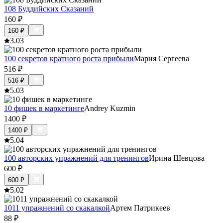
108 Буддийских Сказаний
160
₽
160
₽
3.0
3
100 секретов кратного роста прибыли
Мария Сергеева
516
₽
516
₽
5.0
3
10 фишек в маркетинге
Andrey Kuzmin
1400
₽
1400
₽
5.0
4
100 авторских упражнений для тренингов
Ирина Шевцова
600
₽
600
₽
5.0
2
1011 упражнений со скакалкой
Артем Патрикеев
88
₽