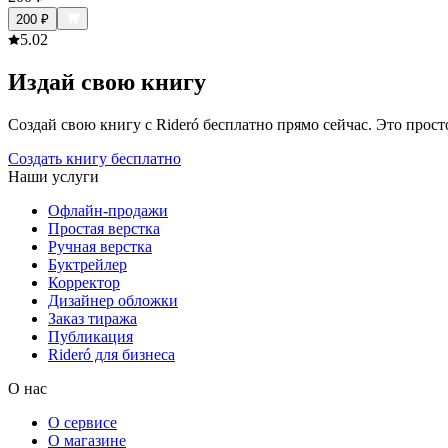
200
₽
5.0
2
Издай свою книгу
Создай свою книгу с Rideró бесплатно прямо сейчас. Это просто,
Создать книгу бесплатно
Наши услуги
Офлайн-продажи
Простая верстка
Ручная верстка
Буктрейлер
Корректор
Дизайнер обложки
Заказ тиража
Публикация
Rideró для бизнеса
О нас
О сервисе
О магазине