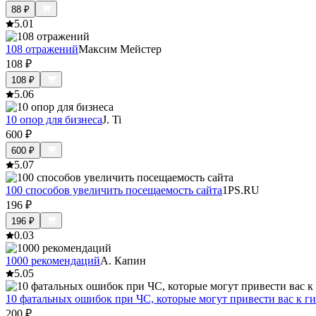
88
₽
5.0
1
108 отражений
Максим Мейстер
108
₽
108
₽
5.0
6
10 опор для бизнеса
J. Ti
600
₽
600
₽
5.0
7
100 способов увеличить посещаемость сайта
1PS.RU
196
₽
196
₽
0.0
3
1000 рекомендаций
А. Капин
5.0
5
10 фатальных ошибок при ЧС, которые могут привести вас к г
200
₽