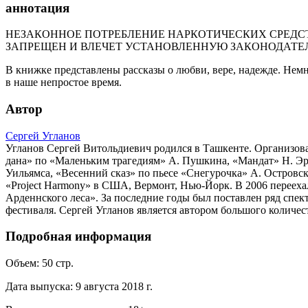
аннотация
НЕЗАКОННОЕ ПОТРЕБЛЕНИЕ НАРКОТИЧЕСКИХ СРЕДСТ
ЗАПРЕЩЕН И ВЛЕЧЕТ УСТАНОВЛЕННУЮ ЗАКОНОДАТЕ
В книжке представлены рассказы о любви, вере, надежде. Нем
в наше непростое время.
Автор
Сергей Угланов
Угланов Сергей Витольдиевич родился в Ташкенте. Организовал 
дана» по «Маленьким трагедиям» А. Пушкина, «Мандат» Н. Эрд
Уильямса, «Весенний сказ» по пьесе «Снегурочка» А. Островско
«Project Harmony» в США, Вермонт, Нью-Йорк. В 2006 переехал
Арденнского леса». За последние годы был поставлен ряд спек
фестиваля. Сергей Угланов является автором большого количест
Подробная информация
Объем:
50
стр.
Дата выпуска:
9 августа 2018 г.