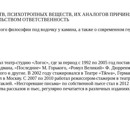
В, ПСИХОТРОПНЫХ ВЕЩЕСТВ, ИХ АНАЛОГОВ ПРИЧИНЯ
ЛЬСТВОМ ОТВЕТСТВЕННОСТЬ
ного философии под водочку у камина, а также о современном г
театр-студию «Логос», где за период с 1992 по 2005 год постав
мана, «Последние» М. Горького, «Ромул Великий» Ф. Дюрренмат
го и другие. В 2002 году стажировался в Театре «Tikwa», Герма
 в Москву. С 2007 по 2010 работал режиссером-стажером в театр
таклей. «Несгоревшие письма» по собственной пьесе стал в 201
ва рассказов и пьес, регулярно печатается в различных изданиях