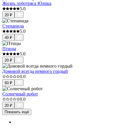
Жизнь лоботряса Юлика
5.0
20
₽
Степанида
5.0
40
₽
Птицы
5.0
20
₽
Домовой всегда немного гордый
0.0
60
₽
Солнечный робот
0.0
20
₽
Показать ещё