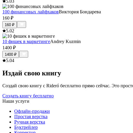
5.0
3
100 финансовых лайфхаков
Виктория Бондарева
160
₽
160
₽
5.0
2
10 фишек в маркетинге
Andrey Kuzmin
1400
₽
1400
₽
5.0
4
Издай свою книгу
Создай свою книгу с Rideró бесплатно прямо сейчас. Это просто,
Создать книгу бесплатно
Наши услуги
Офлайн-продажи
Простая верстка
Ручная верстка
Буктрейлер
Корректор