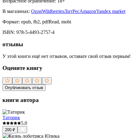
Возрастное ограничение:
18
+
В магазинах:
Ozon
Wildberries
ЛитРес
Amazon
Yandex market
Формат:
epub, fb2, pdfRead, mobi
ISBN:
978-5-4493-2757-4
отзывы
У этой книги ещё нет отзывов, оставьте свой отзыв первым!
Оцените книгу
Опубликовать отзыв
книги автора
Таторик
5.0
200
₽