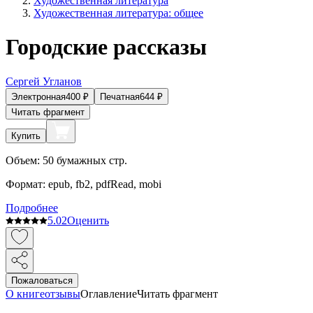
Художественная литература
Художественная литература: общее
Городские рассказы
Сергей Угланов
Электронная
400
₽
Печатная
644
₽
Читать фрагмент
Купить
Объем:
50
бумажных стр.
Формат:
epub, fb2, pdfRead, mobi
Подробнее
5.0
2
Оценить
Пожаловаться
О книге
отзывы
Оглавление
Читать фрагмент