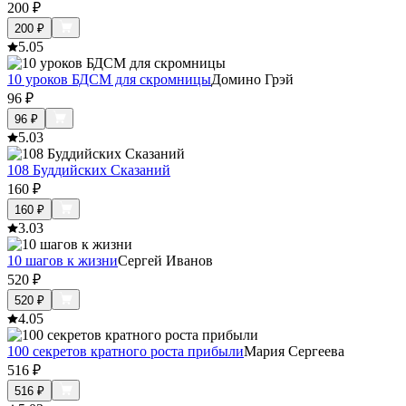
200
₽
200
₽
5.0
5
10 уроков БДСМ для скромницы
Домино Грэй
96
₽
96
₽
5.0
3
108 Буддийских Сказаний
160
₽
160
₽
3.0
3
10 шагов к жизни
Сергей Иванов
520
₽
520
₽
4.0
5
100 секретов кратного роста прибыли
Мария Сергеева
516
₽
516
₽