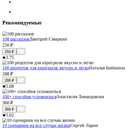
Рекомендуемые
108 рассказов
Дмитрий Смиркин
250
₽
250
₽
3.7
5
100 рецептов для аэрогриля: вкусно и легко
Наталья Бибекина
288
₽
288
₽
5.0
8
100+ способов успокоиться
Анастасия Левандовски
368
₽
368
₽
5.0
2
10 сценариев на все случаи жизни
Сергей Ларин