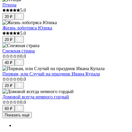
Птицы
5.0
20
₽
Жизнь лоботряса Юлика
5.0
20
₽
Снежная страна
0.0
40
₽
Пирвам, или Случай на праздник Ивана Купала
0.0
20
₽
Домовой всегда немного гордый
0.0
60
₽
Показать ещё