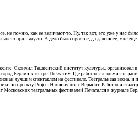
е, не помню, как ее величают-то. Ну, так вот, это уже у нас был
ольшего пригляду-то. А дело было простое, да давешнее, мне еще 
енте. Окончил Ташкентский институт культуры.. организовал в 
город Берлин в театре Thikwa eV. Где работал с людьми с огра
ризнан лучшим спектаклем на фестивале. Театральнеая весна. и 
ике по проэкту Project Harmony штат Вермонт. Работал и стажтр
т Московских театральных фестивалей Печатался в журнале Бер