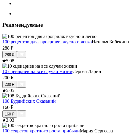
Рекомендуемые
100 рецептов для аэрогриля: вкусно и легко
Наталья Бибекина
288
₽
288
₽
5.0
8
10 сценариев на все случаи жизни
Сергей Ларин
200
₽
200
₽
5.0
5
108 Буддийских Сказаний
160
₽
160
₽
3.0
3
100 секретов кратного роста прибыли
Мария Сергеева