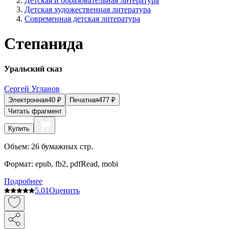
Детская и образовательная литература
Детская художественная литература
Современная детская литература
Степанида
Уральский сказ
Сергей Угланов
Электронная
40
₽
Печатная
477
₽
Читать фрагмент
Купить
Объем:
26
бумажных стр.
Формат:
epub, fb2, pdfRead, mobi
Подробнее
5.0
1
Оценить