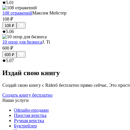
5.0
1
108 отражений
Максим Мейстер
108
₽
108
₽
5.0
6
10 опор для бизнеса
J. Ti
600
₽
600
₽
5.0
7
Издай свою книгу
Создай свою книгу с Rideró бесплатно прямо сейчас. Это просто,
Создать книгу бесплатно
Наши услуги
Офлайн-продажи
Простая верстка
Ручная верстка
Буктрейлер