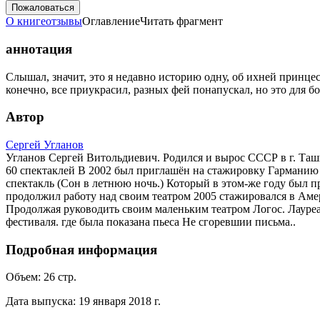
Пожаловаться
О книге
отзывы
Оглавление
Читать фрагмент
аннотация
Слышал, значит, это я недавно историю одну, об ихней принцесс
конечно, все приукрасил, разных фей понапускал, но это для б
Автор
Сергей Угланов
Угланов Сергей Витольдиевич. Родился и вырос СССР в г. Ташк
60 спектаклей В 2002 был приглашён на стажировку Гарманию 
спектакль (Сон в летнюю ночь.) Который в этом-же году был п
продолжил работу над своим театром 2005 стажировался в Амер
Продолжая руководить своим маленьким театром Логос. Лауреа
фестиваля. где была показана пьеса Не сгоревшии письма..
Подробная информация
Объем:
26
стр.
Дата выпуска:
19 января 2018 г.