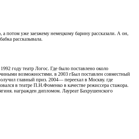
о, а потом уже заезжему немецкому барину рассказали. А он,
бабка рассказывала.
1992 году театр Логос. Где было поставлено около
ничиными возможностями. в 2003 гБыл поставлен совместный
получил главный приз. 2004— переехал в Москву. где
овался в театре П.Н.Фоменко в качестве режиссера стажора.
ягиня. награжден дипломом. Лауреат Бахрушенского