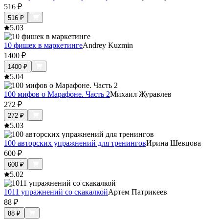
516
₽
516
₽
5.0
3
10 фишек в маркетинге
Andrey Kuzmin
1400
₽
1400
₽
5.0
4
100 мифов о Марафоне. Часть 2
Михаил Журавлев
272
₽
272
₽
5.0
3
100 авторских упражнений для тренингов
Ирина Шевцова
600
₽
600
₽
5.0
2
1011 упражнений со скакалкой
Артем Патрикеев
88
₽
88
₽